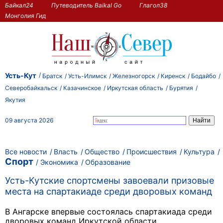
Байкал24
Путеводитель Baikal Go
Глагол38
Монголия Гид
Усть-Кут
Братск
Усть-Илимск
Железногорск
Киренск
Бодайбо
Северобайкальск
Казачинское
Иркутская область
Бурятия
Якутия
09 августа 2026
Все новости
Власть
Общество
Происшествия
Культура
Спорт
Экономика
Образование
Усть-Кутские спортсмены завоевали призовые
места на спартакиаде среди дворовых команд
В Ангарске впервые состоялась спартакиада среди
дворовых команд Иркутской области.