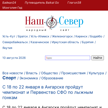
Байкал24
Путеводитель Baikal Go
Глагол38
Монголия Гид
Усть-Кут
Братск
Усть-Илимск
Железногорск
Киренск
Бодайбо
Северобайкальск
Казачинское
Иркутская область
Бурятия
Якутия
10 августа 2026
Все новости
Власть
Общество
Происшествия
Культура
Спорт
Экономика
Образование
С 18 по 22 января в Ангарске пройдут
чемпионат и Первенство СФО по лыжным
гонкам
С 18 по 22 января в Ангарске пройдут чемпионат и