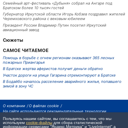
Семейный арт-фестиваль «Дубыня» собрал на Ангаре под
Братском более 10 тысяч гостей
Губернатор Иркутской области Игорь Кобзев поздравил жителей
Черемховского района с вековым юбилеем
Президент России Владимир Путин посетил Иркутский
авиационный завод
Сюжеты
САМОЕ ЧИТАЕМОЕ
Помощь в борьбе с огнем регионам оказывают 365 лесных
пожарных Приангарья
В Братске жертва аферистов получит деньги обратно
Участок дороги на улице Гагарина отремонтируют в Братске
В Бодайбо началось расселение аварийного жилья, попавшего
зимой в зону ЧС
О компании
О файлах cookie
На сайте используются рекомендательные технологии
Пользуясь нашим сайтом, вы соглашаетесь с тем, что мы
На сайте размещаются материалы ИА «Наш Север». Все права охраняются
законом.
используем
cookie-файлы
для сбора статистической
При использовании материалов агентства на других сайтах, обязательна
информации сервисами "Яндекс.Метрика" и "LiveInternet",а
гиперссылка.