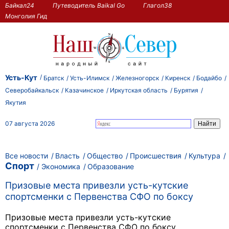
Байкал24
Путеводитель Baikal Go
Глагол38
Монголия Гид
Усть-Кут
Братск
Усть-Илимск
Железногорск
Киренск
Бодайбо
Северобайкальск
Казачинское
Иркутская область
Бурятия
Якутия
07 августа 2026
Все новости
Власть
Общество
Происшествия
Культура
Спорт
Экономика
Образование
Призовые места привезли усть-кутские
спортсменки с Первенства СФО по боксу
Призовые места привезли усть-кутские
спортсменки с Первенства СФО по боксу.