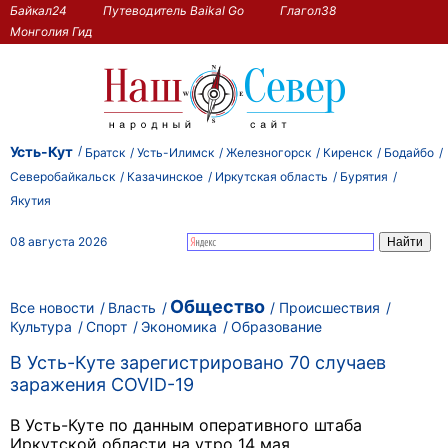
Байкал24
Путеводитель Baikal Go
Глагол38
Монголия Гид
Усть-Кут
Братск
Усть-Илимск
Железногорск
Киренск
Бодайбо
Северобайкальск
Казачинское
Иркутская область
Бурятия
Якутия
08 августа 2026
Общество
Все новости
Власть
Происшествия
Культура
Спорт
Экономика
Образование
В Усть-Куте зарегистрировано 70 случаев
заражения COVID-19
В Усть-Куте по данным оперативного штаба
Иркутской области на утро 14 мая