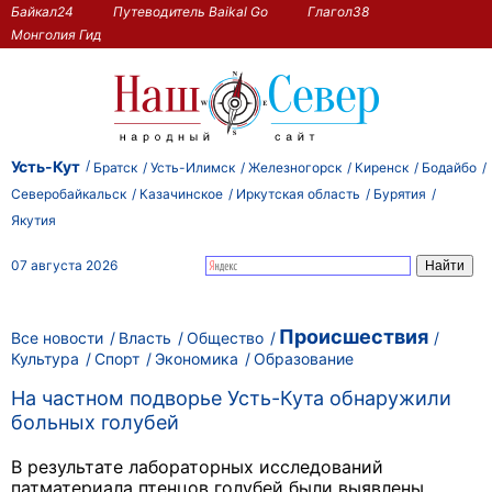
Байкал24
Путеводитель Baikal Go
Глагол38
Монголия Гид
Усть-Кут
Братск
Усть-Илимск
Железногорск
Киренск
Бодайбо
Северобайкальск
Казачинское
Иркутская область
Бурятия
Якутия
07 августа 2026
Происшествия
Все новости
Власть
Общество
Культура
Спорт
Экономика
Образование
На частном подворье Усть-Кута обнаружили
больных голубей
В результате лабораторных исследований
патматериала птенцов голубей были выявлены