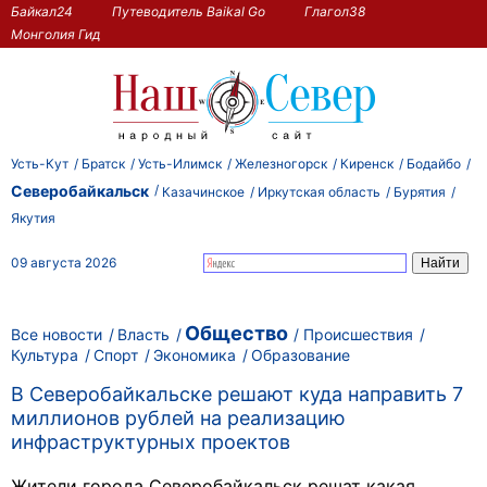
Байкал24
Путеводитель Baikal Go
Глагол38
Монголия Гид
Усть-Кут
Братск
Усть-Илимск
Железногорск
Киренск
Бодайбо
Северобайкальск
Казачинское
Иркутская область
Бурятия
Якутия
09 августа 2026
Общество
Все новости
Власть
Происшествия
Культура
Спорт
Экономика
Образование
В Северобайкальске решают куда направить 7
миллионов рублей на реализацию
инфраструктурных проектов
Жители города Северобайкальск решат какая