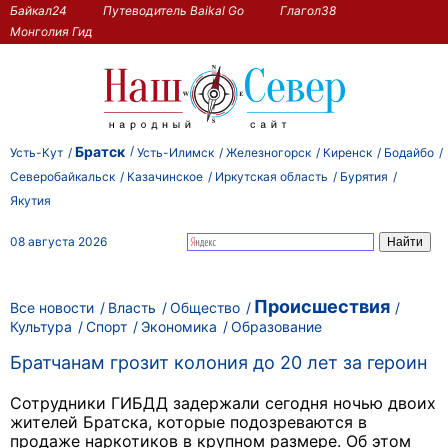
Байкал24
Путеводитель Baikal Go
Глагол38
Монголия Гид
Братск
Усть-Кут
Усть-Илимск
Железногорск
Киренск
Бодайбо
Северобайкальск
Казачинское
Иркутская область
Бурятия
Якутия
08 августа 2026
Происшествия
Все новости
Власть
Общество
Культура
Спорт
Экономика
Образование
Братчанам грозит колония до 20 лет за героин
Сотрудники ГИБДД задержали сегодня ночью двоих
жителей Братска, которые подозреваются в
продаже наркотиков в крупном размере. Об этом