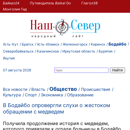
Байкал24
Путеводитель Baikal Go
Глагол38
Монголия Гид
Бодайбо
Усть-Кут
Братск
Усть-Илимск
Железногорск
Киренск
Северобайкальск
Казачинское
Иркутская область
Бурятия
Якутия
07 августа 2026
Общество
Все новости
Власть
Происшествия
Культура
Спорт
Экономика
Образование
В Бодайбо опровергли слухи о жестоком
обращении с медведем
Получила продолжение история с медведем,
которого привязали к ограде больницы в Бодайбо.