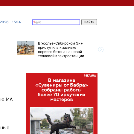
 2026
15:14
В Усолье-Сибирском Эн+
Гендирек
приступила к заливке
авиазаво
первого бетона на новой
трудовом
тепловой электростанции
привет о
ию ИА
дные