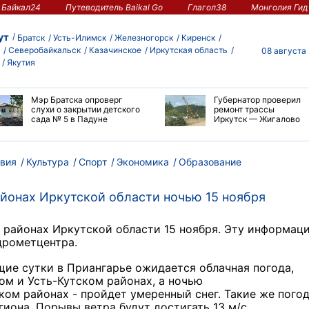
Байкал24
Путеводитель Baikal Go
Глагол38
Монголия Гид
ут
Братск
Усть-Илимск
Железногорск
Киренск
Северобайкальск
Казачинское
Иркутская область
08 августа
Якутия
Мэр Братска опроверг
Губернатор проверил
слухи о закрытии детского
ремонт трассы
сада № 5 в Падуне
Иркутск — Жигалово
вия
Культура
Спорт
Экономика
Образование
айонах Иркутской области ночью 15 ноября
х районах Иркутской области 15 ноября. Эту информац
дрометцентра.
ящие сутки в Приангарье ожидается облачная погода,
ом и Усть-Кутском районах, а ночью
ком районах - пройдет умеренный снег. Такие же пого
гиона. Порывы ветра будут достигать 13 м/с.