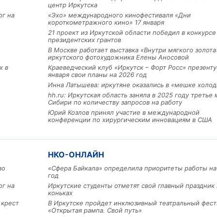
центр Иркутска
ог на
«Эхо» международного кинофестиваля «Дни
короткометражного кино» 17 января
21 проект из Иркутской области победил в конкурс
президентских грантов
В Москве работает выставка «Внутри мягкого золота
иркутского фотохудожника Елены Аносовой
х в
Краеведческий клуб «Иркутск – Форт Росс» презенту
января свои планы на 2026 год
Инна Латышева: иркутяне оказались в «мешке холод
hh.ru: Иркутская область заняла в 2025 году третье 
Сибири по количеству запросов на работу
Юрий Козлов принял участие в международной
конференции по хирургическим инновациям в США
Льготный заём в 9 милл
рублей получит
машиностроительное пр
из Иркутской области
НКО-ОНЛАЙН
во
«Сфера Байкала» определила приоритеты работы на
год
3 фото
ог на
Иркутские студенты отметят свой главный праздник 
коньках
 крест
В Иркутске пройдет инклюзивный театральный фест
«Открытая рампа. Свой путь»