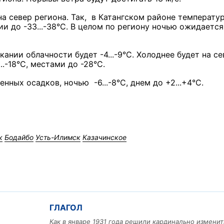
а север региона. Так, в Катангском районе температу
ии до -33...-38°С. В целом по региону ночью ожидается
кании облачности будет -4...-9°С. Холоднее будет на с
.-18°С, местами до -28°С.
нных осадков, ночью -6...-8°С, днем до +2...+4°С.
к
Бодайбо
Усть-Илимск
Казачинское
ГЛАГОЛ
Как в январе 1931 года решили кардинально изменит