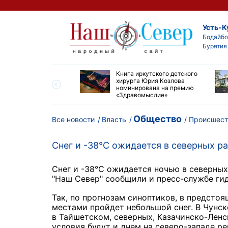
Усть-К
Бодайбо
Бурятия
ие забеги и взрослые
Книга иркутского детского
ы большой эстафеты
хирурга Юрия Козлова
олюса»
номинирована на премию
«Здравомыслие»
Общество
Все новости
Власть
Происшест
Снег и -38°С ожидается в северных р
Снег и -38°С ожидается ночью в северны
"Наш Север" сообщили и пресс-службе ги
Так, по прогнозам синоптиков, в предсто
местами пройдет небольшой снег. В Чунск
в Тайшетском, северных, Казачинско-Ленс
условия будут и днем на северо-западе ре