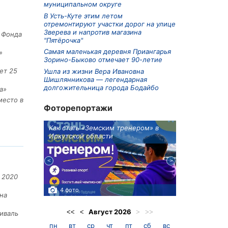
муниципальном округе
В Усть-Куте этим летом
отремонтируют участки дорог на улице
Зверева и напротив магазина
е Фонда
"Пятёрочка"
Самая маленькая деревня Приангарья
»
Зорино-Быково отмечает 90-летие
ет 25
Ушла из жизни Вера Ивановна
Шишлянникова — легендарная
долгожительница города Бодайбо
а»
место в
Фоторепортажи
ионов
Как стать «Земским тренером» в
Три охотника
Иркутской области
в Киренском 
едприятие
 2020
4 фото
3 фото
на
Август
2026
<<
<
>
>>
иваль
пн
вт
ср
чт
пт
сб
вс