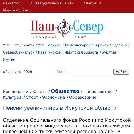
Байкал24
Путеводитель Baikal Go
Глагол38
Монголия Гид
Усть-Кут
Братск
Усть-Илимск
Железногорск
Киренск
Бодайбо
Северобайкальск
Казачинское
Иркутская область
Бурятия
Якутия
09 августа 2026
Общество
Все новости
Власть
Происшествия
Культура
Спорт
Экономика
Образование
Пенсии увеличились в Иркутской области
Отделение Социального фонда России по Иркутской
области провело индексацию страховых пенсий для
более чем 602 тысяч жителей региона на 7,6%. В