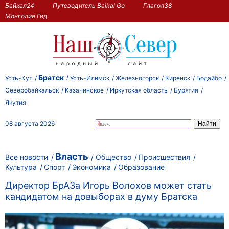
Байкал24
Путеводитель Baikal Go
Глагол38
Монголия Гид
Братск
Усть-Кут
Усть-Илимск
Железногорск
Киренск
Бодайбо
Северобайкальск
Казачинское
Иркутская область
Бурятия
Якутия
08 августа 2026
Власть
Все новости
Общество
Происшествия
Культура
Спорт
Экономика
Образование
Директор БрАЗа Игорь Волохов может стать
кандидатом на довыборах в думу Братска