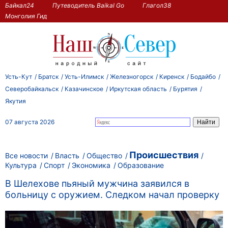
Байкал24
Путеводитель Baikal Go
Глагол38
Монголия Гид
Усть-Кут
Братск
Усть-Илимск
Железногорск
Киренск
Бодайбо
Северобайкальск
Казачинское
Иркутская область
Бурятия
Якутия
07 августа 2026
Происшествия
Все новости
Власть
Общество
Культура
Спорт
Экономика
Образование
В Шелехове пьяный мужчина заявился в
больницу с оружием. Следком начал проверку