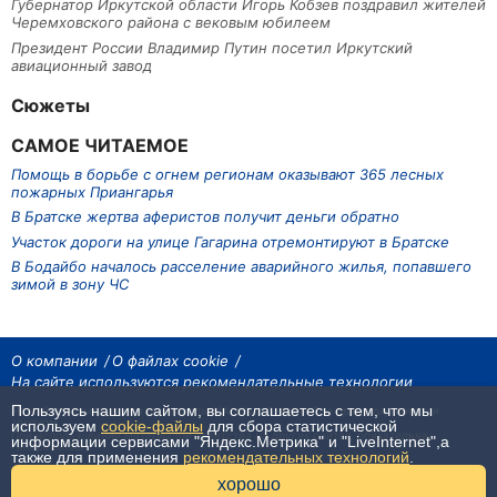
Губернатор Иркутской области Игорь Кобзев поздравил жителей
Черемховского района с вековым юбилеем
Президент России Владимир Путин посетил Иркутский
авиационный завод
Сюжеты
САМОЕ ЧИТАЕМОЕ
Помощь в борьбе с огнем регионам оказывают 365 лесных
пожарных Приангарья
В Братске жертва аферистов получит деньги обратно
Участок дороги на улице Гагарина отремонтируют в Братске
В Бодайбо началось расселение аварийного жилья, попавшего
зимой в зону ЧС
О компании
О файлах cookie
На сайте используются рекомендательные технологии
Пользуясь нашим сайтом, вы соглашаетесь с тем, что мы
На сайте размещаются материалы ИА «Наш Север». Все права охраняются
законом.
используем
cookie-файлы
для сбора статистической
При использовании материалов агентства на других сайтах, обязательна
информации сервисами "Яндекс.Метрика" и "LiveInternet",а
гиперссылка.
также для применения
рекомендательных технологий
.
16+
хорошо