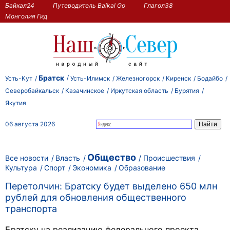
Байкал24
Путеводитель Baikal Go
Глагол38
Монголия Гид
Братск
Усть-Кут
Усть-Илимск
Железногорск
Киренск
Бодайбо
Северобайкальск
Казачинское
Иркутская область
Бурятия
Якутия
06 августа 2026
Общество
Все новости
Власть
Происшествия
Культура
Спорт
Экономика
Образование
Перетолчин: Братску будет выделено 650 млн
рублей для обновления общественного
транспорта
Братску на реализацию федерального проекта