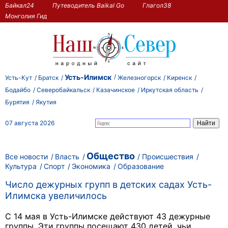
Байкал24
Путеводитель Baikal Go
Глагол38
Монголия Гид
Усть-Илимск
Усть-Кут
Братск
Железногорск
Киренск
Бодайбо
Северобайкальск
Казачинское
Иркутская область
Бурятия
Якутия
07 августа 2026
Общество
Все новости
Власть
Происшествия
Культура
Спорт
Экономика
Образование
Число дежурных групп в детских садах Усть-
Илимска увеличилось
С 14 мая в Усть-Илимске
действуют 43 дежурные
группы. Эти группы посещают 430 детей, чьи