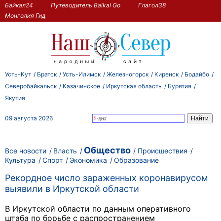
Байкал24
Путеводитель Baikal Go
Глагол38
Монголия Гид
Усть-Кут
Братск
Усть-Илимск
Железногорск
Киренск
Бодайбо
Северобайкальск
Казачинское
Иркутская область
Бурятия
Якутия
09 августа 2026
Общество
Все новости
Власть
Происшествия
Культура
Спорт
Экономика
Образование
Рекордное число зараженных коронавирусом
выявили в Иркутской области
В Иркутской области по данным оперативного
штаба по борьбе с распространением