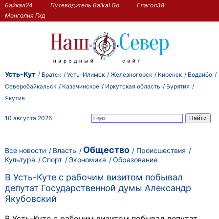
Байкал24
Путеводитель Baikal Go
Глагол38
Монголия Гид
Усть-Кут
Братск
Усть-Илимск
Железногорск
Киренск
Бодайбо
Северобайкальск
Казачинское
Иркутская область
Бурятия
Якутия
10 августа 2026
Общество
Все новости
Власть
Происшествия
Культура
Спорт
Экономика
Образование
В Усть-Куте с рабочим визитом побывал
депутат Государственной думы Александр
Якубовский
В Усть-Куте с рабочим визитом побывал депутат