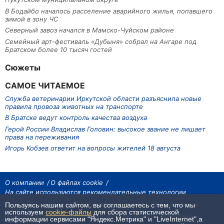
В Бодайбо началось расселение аварийного жилья, попавшего
зимой в зону ЧС
Северный завоз начался в Мамско-Чуйском районе
Семейный арт-фестиваль «Дубыня» собрал на Ангаре под
Братском более 10 тысяч гостей
Сюжеты
САМОЕ ЧИТАЕМОЕ
Служба ветеринарии Иркутской области разъяснила новые
правила провоза животных на транспорте
В Братске ведут контроль качества воздуха
Герой России Владислав Головин: высокое звание не лишает
права на переживания
Игорь Кобзев ответит на вопросы жителей 18 августа
О компании
О файлах cookie
На сайте используются рекомендательные технологии
Пользуясь нашим сайтом, вы соглашаетесь с тем, что мы
На сайте размещаются материалы ИА «Наш Север». Все права охраняются
законом.
используем
cookie-файлы
для сбора статистической
При использовании материалов агентства на других сайтах, обязательна
информации сервисами "Яндекс.Метрика" и "LiveInternet",а
гиперссылка.