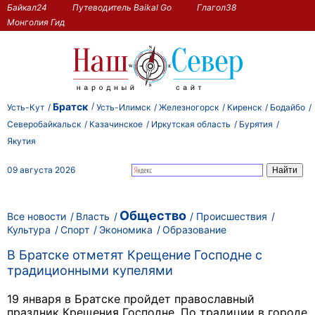
Байкал24
Путеводитель Baikal Go
Глагол38
Монголия Гид
Братск
Усть-Кут
Усть-Илимск
Железногорск
Киренск
Бодайбо
Северобайкальск
Казачинское
Иркутская область
Бурятия
Якутия
09 августа 2026
Общество
Все новости
Власть
Происшествия
Культура
Спорт
Экономика
Образование
В Братске отметят Крещение Господне с
традиционными купелями
19 января в Братске пройдет православный
праздник Крещения Господне. По традиции в городе