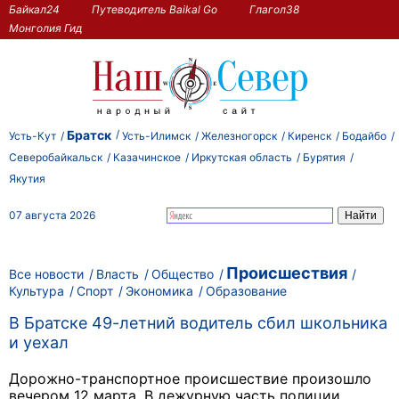
Байкал24
Путеводитель Baikal Go
Глагол38
Монголия Гид
Братск
Усть-Кут
Усть-Илимск
Железногорск
Киренск
Бодайбо
Северобайкальск
Казачинское
Иркутская область
Бурятия
Якутия
07 августа 2026
Происшествия
Все новости
Власть
Общество
Культура
Спорт
Экономика
Образование
В Братске 49-летний водитель сбил школьника
и уехал
Дорожно-транспортное происшествие произошло
вечером 12 марта. В дежурную часть полиции