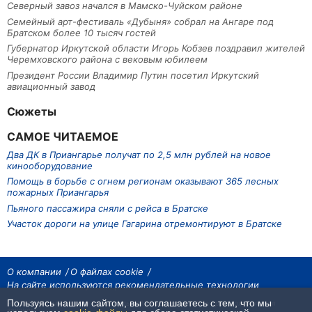
Северный завоз начался в Мамско-Чуйском районе
Семейный арт-фестиваль «Дубыня» собрал на Ангаре под
Братском более 10 тысяч гостей
Губернатор Иркутской области Игорь Кобзев поздравил жителей
Черемховского района с вековым юбилеем
Президент России Владимир Путин посетил Иркутский
авиационный завод
Сюжеты
САМОЕ ЧИТАЕМОЕ
Два ДК в Приангарье получат по 2,5 млн рублей на новое
кинооборудование
Помощь в борьбе с огнем регионам оказывают 365 лесных
пожарных Приангарья
Пьяного пассажира сняли с рейса в Братске
Участок дороги на улице Гагарина отремонтируют в Братске
О компании
О файлах cookie
На сайте используются рекомендательные технологии
Пользуясь нашим сайтом, вы соглашаетесь с тем, что мы
На сайте размещаются материалы ИА «Наш Север». Все права охраняются
законом.