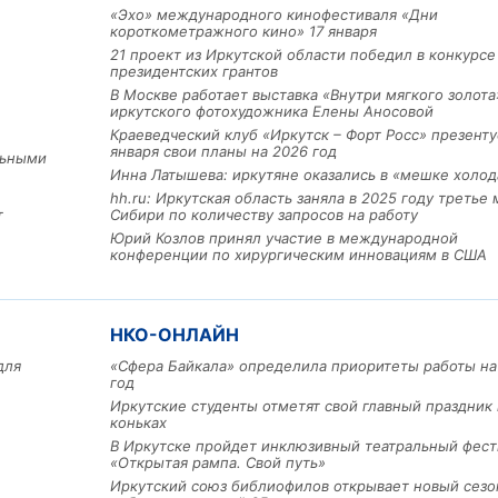
«Эхо» международного кинофестиваля «Дни
короткометражного кино» 17 января
21 проект из Иркутской области победил в конкурс
президентских грантов
В Москве работает выставка «Внутри мягкого золота
иркутского фотохудожника Елены Аносовой
Краеведческий клуб «Иркутск – Форт Росс» презенту
января свои планы на 2026 год
льными
Инна Латышева: иркутяне оказались в «мешке холод
hh.ru: Иркутская область заняла в 2025 году третье 
т
Сибири по количеству запросов на работу
Льготный заём в 9 милл
Юрий Козлов принял участие в международной
рублей получит
конференции по хирургическим инновациям в США
машиностроительное пр
из Иркутской области
НКО-ОНЛАЙН
3 фото
для
«Сфера Байкала» определила приоритеты работы на
год
Иркутские студенты отметят свой главный праздник 
коньках
В Иркутске пройдет инклюзивный театральный фест
«Открытая рампа. Свой путь»
Иркутский союз библиофилов открывает новый сезо