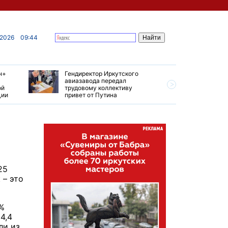
 2026
09:44
н+
Гендиректор Иркутского
Иркутски
авиазавода передал
подтверд
ой
трудовому коллективу
уровень 
ции
привет от Путина
США
25
 – это
%
4,4
ли из