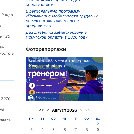
опережением
В региональную программу
е Фонда
«Повышение мобильности трудовых
ресурсов» включено новое
предприятие
»
Два дипфейка зафиксировали в
ет 25
Иркутской области в 2026 году
а»
Фоторепортажи
место в
ионов
Как стать «Земским тренером» в
Три охотника
Иркутской области
в Киренском 
едприятие
4 фото
3 фото
 2020
на
Август
2026
<<
<
>
>>
пн
вт
ср
чт
пт
сб
вс
иваль
1
2
3
4
5
6
7
8
9
н