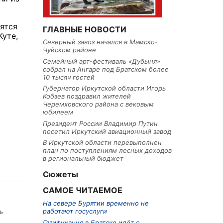
ятся
ГЛАВНЫЕ НОВОСТИ
Куте,
Северный завоз начался в Мамско-
Чуйском районе
Семейный арт-фестиваль «Дубыня»
,
собрал на Ангаре под Братском более
10 тысяч гостей
Губернатор Иркутской области Игорь
Кобзев поздравил жителей
Черемховского района с вековым
юбилеем
Президент России Владимир Путин
посетил Иркутский авиационный завод
В Иркутской области перевыполнен
план по поступлениям лесных доходов
в региональный бюджет
Сюжеты
САМОЕ ЧИТАЕМОЕ
На севере Бурятии временно не
работают госуслуги
ь
Газификация в Братске идёт с