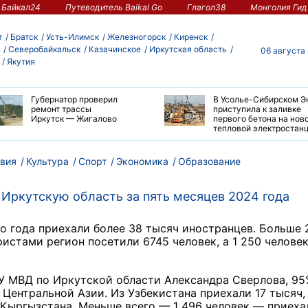
Байкал24
Путеводитель Baikal Go
Глагол38
Монголия Гид
т
Братск
Усть-Илимск
Железногорск
Киренск
Северобайкальск
Казачинское
Иркутская область
06 августа
Якутия
Губернатор проверил
В Усолье-Сибирском Э
ремонт трассы
приступила к заливке
Иркутск — Жигалово
первого бетона на нов
тепловой электростан
вия
Культура
Спорт
Экономика
Образование
 Иркутскую область за пять месяцев 2024 года
го года приехали более 38 тысяч иностранцев. Больше 
ристами регион посетили 6745 человек, а 1 250 человек
У МВД по Иркутской области Александра Сверлова, 95
Центральной Азии. Из Узбекистана приехали 17 тысяч, 
 Кыргызстана. Меньше всего — 1 496 человек — приеха