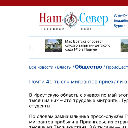
Усть-Ку
Бодайбо
Бурятия
утской области
Мэр Братска опроверг
ают дороги до
слухи о закрытии детского
ска
сада № 5 в Падуне
Общество
Все новости
Власть
Происшест
Почти 40 тысяч мигрантов приехали в
В Иркутскую область с января по май это
тысяч из них – это трудовые мигранты. Ту
студенты.
По словам замначальника пресс-службы Г
мигрантов прибыли в Приангарье из стран 
тысячи из Таджикистана, 3,6 тысячи — из