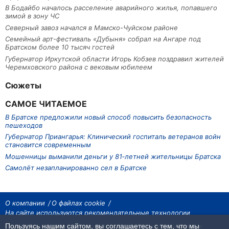
В Бодайбо началось расселение аварийного жилья, попавшего
зимой в зону ЧС
Северный завоз начался в Мамско-Чуйском районе
Семейный арт-фестиваль «Дубыня» собрал на Ангаре под
Братском более 10 тысяч гостей
Губернатор Иркутской области Игорь Кобзев поздравил жителей
Черемховского района с вековым юбилеем
Сюжеты
САМОЕ ЧИТАЕМОЕ
В Братске предложили новый способ повысить безопасность
пешеходов
Губернатор Приангарья: Клинический госпиталь ветеранов войн
становится современным
Мошенницы выманили деньги у 81‑летней жительницы Братска
Самолёт незапланированно сел в Братске
О компании
О файлах cookie
На сайте используются рекомендательные технологии
Пользуясь нашим сайтом, вы соглашаетесь с тем, что мы
На сайте размещаются материалы ИА «Наш Север». Все права охраняются