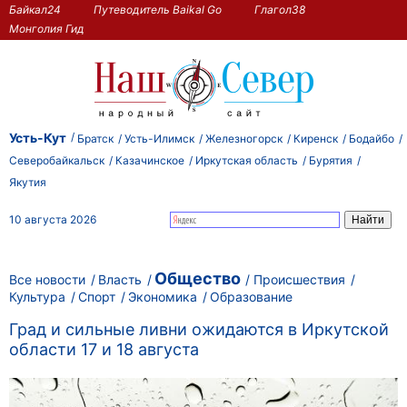
Байкал24
Путеводитель Baikal Go
Глагол38
Монголия Гид
Усть-Кут
Братск
Усть-Илимск
Железногорск
Киренск
Бодайбо
Северобайкальск
Казачинское
Иркутская область
Бурятия
Якутия
10 августа 2026
Общество
Все новости
Власть
Происшествия
Культура
Спорт
Экономика
Образование
Град и сильные ливни ожидаются в Иркутской
области 17 и 18 августа