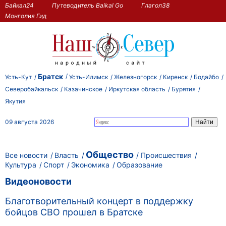
Байкал24
Путеводитель Baikal Go
Глагол38
Монголия Гид
Братск
Усть-Кут
Усть-Илимск
Железногорск
Киренск
Бодайбо
Северобайкальск
Казачинское
Иркутская область
Бурятия
Якутия
09 августа 2026
Общество
Все новости
Власть
Происшествия
Культура
Спорт
Экономика
Образование
Видеоновости
Благотворительный концерт в поддержку
бойцов СВО прошел в Братске