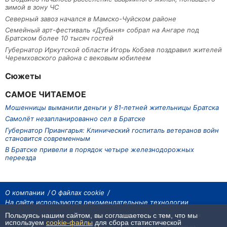
зимой в зону ЧС
Северный завоз начался в Мамско-Чуйском районе
Семейный арт-фестиваль «Дубыня» собрал на Ангаре под
Братском более 10 тысяч гостей
Губернатор Иркутской области Игорь Кобзев поздравил жителей
Черемховского района с вековым юбилеем
Сюжеты
САМОЕ ЧИТАЕМОЕ
Мошенницы выманили деньги у 81‑летней жительницы Братска
Самолёт незапланированно сел в Братске
Губернатор Приангарья: Клинический госпиталь ветеранов войн
становится современным
В Братске привели в порядок четыре железнодорожных
переезда
О компании
О файлах cookie
На сайте используются рекомендательные технологии
Пользуясь нашим сайтом, вы соглашаетесь с тем, что мы
На сайте размещаются материалы ИА «Наш Север». Все права охраняются
законом.
используем
cookie-файлы
для сбора статистической
При использовании материалов агентства на других сайтах, обязательна