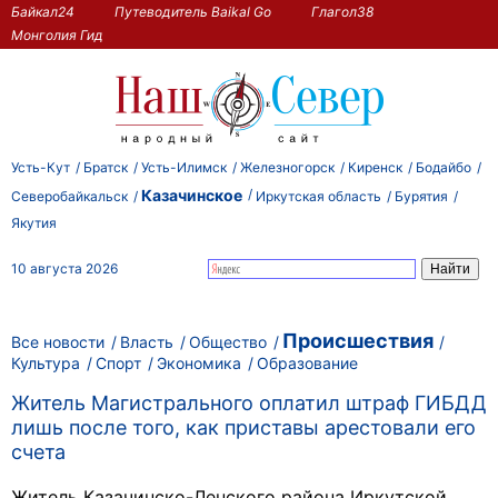
Байкал24
Путеводитель Baikal Go
Глагол38
Монголия Гид
Усть-Кут
Братск
Усть-Илимск
Железногорск
Киренск
Бодайбо
Казачинское
Северобайкальск
Иркутская область
Бурятия
Якутия
10 августа 2026
Происшествия
Все новости
Власть
Общество
Культура
Спорт
Экономика
Образование
Житель Магистрального оплатил штраф ГИБДД
лишь после того, как приставы арестовали его
счета
Житель Казачинско-Ленского района Иркутской