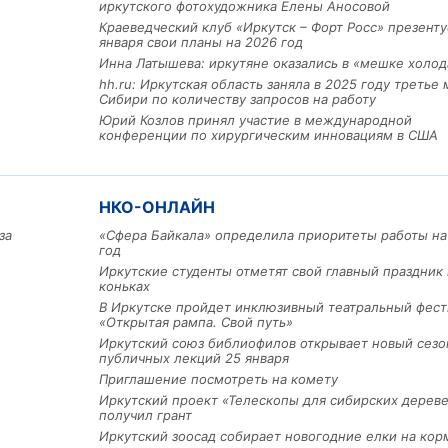
иркутского фотохудожника Елены Аносовой
Краеведческий клуб «Иркутск – Форт Росс» презенту
января свои планы на 2026 год
Инна Латышева: иркутяне оказались в «мешке холод
hh.ru: Иркутская область заняла в 2025 году третье 
Сибири по количеству запросов на работу
Юрий Козлов принял участие в международной
конференции по хирургическим инновациям в США
НКО-ОНЛАЙН
Льготный заём в 9 милл
за
«Сфера Байкала» определила приоритеты работы на
год
рублей получит
машиностроительное пр
Иркутские студенты отметят свой главный праздник 
из Иркутской области
коньках
В Иркутске пройдет инклюзивный театральный фест
«Открытая рампа. Свой путь»
Иркутский союз библиофилов открывает новый сезо
3 фото
публичных лекций 25 января
Приглашение посмотреть на комету
Иркутский проект «Телескопы для сибирских дерев
получил грант
Иркутский зоосад собирает новогодние елки на кор