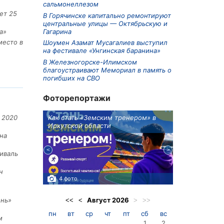
сальмонеллезом
ет 25
В Горячинске капитально ремонтируют
центральные улицы — Октябрьскую и
Гагарина
а»
место в
Шоумен Азамат Мусагалиев выступил
на фестивале «Унгинская баранина»
В Железногорске-Илимском
благоустраивают Мемориал в память о
погибших на СВО
Фоторепортажи
ионов
Как стать «Земским тренером» в
Три охотника
 2020
Иркутской области
в Киренском 
едприятие
на
иваль
н
4 фото
3 фото
Август
2026
ень»
<<
<
>
>>
пн
вт
ср
чт
пт
сб
вс
м
1
2