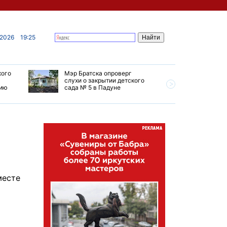
 2026
19:25
кого
Мэр Братска опроверг
Губернат
слухи о закрытии детского
ремонт т
мию
сада № 5 в Падуне
Иркутск 
месте