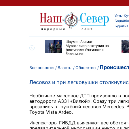
Усть-Ку
Бодайбо
Бурятия
ские детские хирурги
Шоумен Азамат
ердили свой высокий
Мусагалиев выступил на
нь на конгрессе в
фестивале «Унгинская
баранина»
Происшест
Все новости
Власть
Общество
Лесовоз и три легковушки столкнулис
Необычное массовое ДТП произошло в пон
автодороги А331 «Вилюй». Сразу три лег
врезались в гружёный лесовоз Mercedes. 
Toyota Vista Ardeo.
Инспекторы ГИБДД выясняют все обстоят
предварительной информации никто из лю