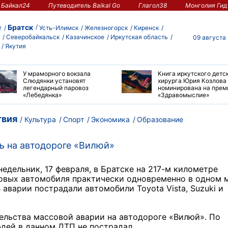
Байкал24
Путеводитель Baikal Go
Глагол38
Монголия Гид
Братск
т
Усть-Илимск
Железногорск
Киренск
Северобайкальск
Казачинское
Иркутская область
09 августа
Якутия
У мраморного вокзала
Книга иркутского детс
Слюдянки установят
хирурга Юрия Козлова
легендарный паровоз
номинирована на пре
«Лебедянка»
«Здравомыслие»
вия
Культура
Спорт
Экономика
Образование
ь на автодороге «Вилюй»
едельник, 17 февраля,
в Братске
на 217-м километре
ковых автомобиля практически одновременно в одном 
В аварии пострадали автомобили Toyota Vista,
Suzuki
и
ельства массовой аварии на
автодороге «Вилюй»
.
По
дей в данном ДТП не пострадал.