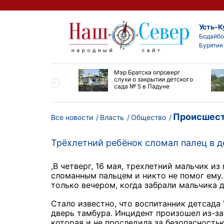
Усть-К
Бодайбо
Бурятия
утской области
Мэр Братска опроверг
ают дороги до
слухи о закрытии детского
ска
сада № 5 в Падуне
Происшест
Все новости
Власть
Общество
Трёхлетний ребёнок сломал палец в д
,В четверг, 16 мая, трехлетний мальчик и
сломанным пальцем и никто не помог ему.
только вечером, когда забрали мальчика 
Стало известно, что воспитанник детсада
дверь тамбура. Инцидент произошел из-за 
которая и не проследила за безопасность