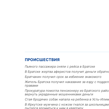
ПРОИСШЕСТВИЯ
Пьяного пассажира сняли с рейса в Братске
В Братске жертва аферистов получит деньги обратн
Братчанин получил срок за избиение знакомого
Житель Братска получил наказание за езду с подде
правами
Прокуратура помогла пенсионеру из Братского райо
вернуть украденные мошенниками деньги
Стая бродячих собак напала на ребенка в Усть-Или
В Иркутске мужчина с ножом гнался за школьницам
пытался вломиться к ним в квартиру