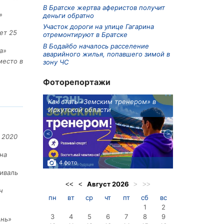
В Братске жертва аферистов получит
»
деньги обратно
Участок дороги на улице Гагарина
ет 25
отремонтируют в Братске
В Бодайбо началось расселение
а»
аварийного жилья, попавшего зимой в
место в
зону ЧС
Фоторепортажи
ионов
Как стать «Земским тренером» в
Три охотника
Иркутской области
в Киренском 
едприятие
 2020
на
4 фото
3 фото
иваль
Август
2026
<<
<
>
>>
н
пн
вт
ср
чт
пт
сб
вс
1
2
3
4
5
6
7
8
9
ень»