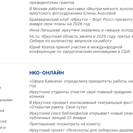
президентских грантов
В Москве работает выставка «Внутри мягкого золота
иркутского фотохудожника Елены Аносовой
Краеведческий клуб «Иркутск – Форт Росс» презенту
января свои планы на 2026 год
Инна Латышева: иркутяне оказались в «мешке холод
hh.ru: Иркутская область заняла в 2025 году третье 
Сибири по количеству запросов на работу
Юрий Козлов принял участие в международной
конференции по хирургическим инновациям в США
Льготный заём в 9 милл
рублей получит
машиностроительное пр
НКО-ОНЛАЙН
из Иркутской области
«Сфера Байкала» определила приоритеты работы на
год
о
Иркутские студенты отметят свой главный праздник 
коньках
3 фото
льными
В Иркутске пройдет инклюзивный театральный фест
«Открытая рампа. Свой путь»
на
Иркутский союз библиофилов открывает новый сезо
публичных лекций 25 января
мске
Приглашение посмотреть на комету
и и
Иркутский проект «Телескопы для сибирских дерев