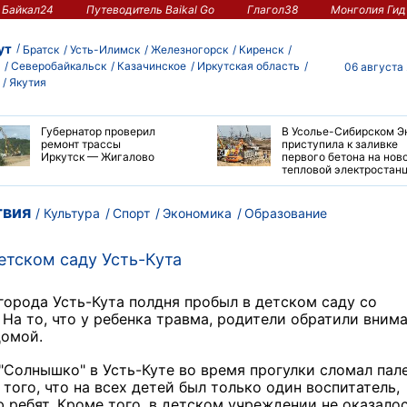
Байкал24
Путеводитель Baikal Go
Глагол38
Монголия Гид
ут
Братск
Усть-Илимск
Железногорск
Киренск
Северобайкальск
Казачинское
Иркутская область
06 августа
Якутия
Губернатор проверил
В Усолье-Сибирском Э
ремонт трассы
приступила к заливке
Иркутск — Жигалово
первого бетона на нов
тепловой электростан
вия
Культура
Спорт
Экономика
Образование
етском саду Усть-Кута
з города Усть-Кута полдня пробыл в детском саду со
 На то, что у ребенка травма, родители обратили вним
домой.
 "Солнышко" в Усть-Куте во время прогулки сломал пал
того, что на всех детей был только один воспитатель,
ю ребят. Кроме того, в детском учреждении не оказало