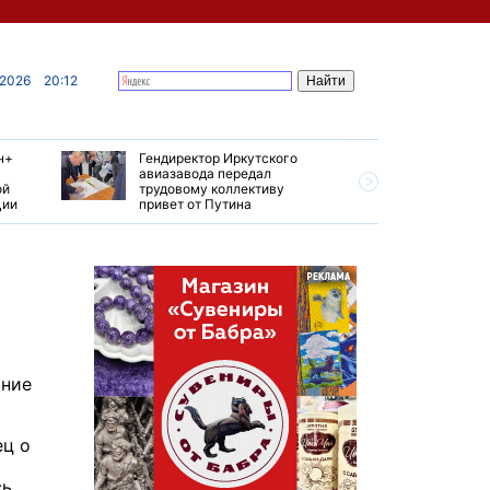
 2026
20:12
н+
Гендиректор Иркутского
Иркутски
авиазавода передал
подтверд
ой
трудовому коллективу
уровень 
ции
привет от Путина
США
ание
ец о
сь