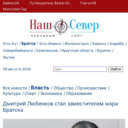
Байкал24
Путеводитель Baikal Go
Глагол38
Монголия Гид
Братск
Усть-Кут
Усть-Илимск
Железногорск
Киренск
Бодайбо
Северобайкальск
Казачинское
Иркутская область
Бурятия
Якутия
09 августа 2026
Власть
Все новости
Общество
Происшествия
Культура
Спорт
Экономика
Образование
Дмитрий Любенков стал заместителем мэра
Братска