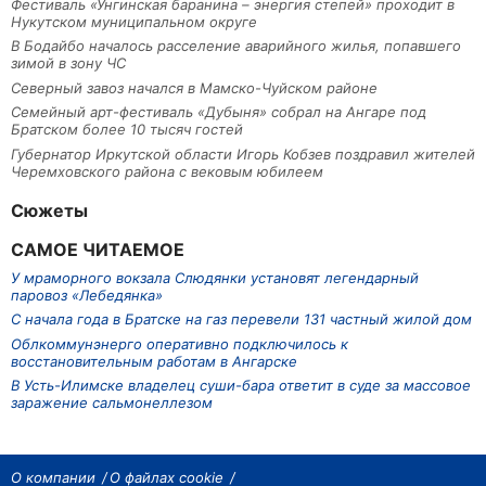
Фестиваль «Унгинская баранина – энергия степей» проходит в
Нукутском муниципальном округе
В Бодайбо началось расселение аварийного жилья, попавшего
зимой в зону ЧС
Северный завоз начался в Мамско-Чуйском районе
Семейный арт-фестиваль «Дубыня» собрал на Ангаре под
Братском более 10 тысяч гостей
Губернатор Иркутской области Игорь Кобзев поздравил жителей
Черемховского района с вековым юбилеем
Сюжеты
САМОЕ ЧИТАЕМОЕ
У мраморного вокзала Слюдянки установят легендарный
паровоз «Лебедянка»
С начала года в Братске на газ перевели 131 частный жилой дом
Облкоммунэнерго оперативно подключилось к
восстановительным работам в Ангарске
В Усть-Илимске владелец суши-бара ответит в суде за массовое
заражение сальмонеллезом
О компании
О файлах cookie