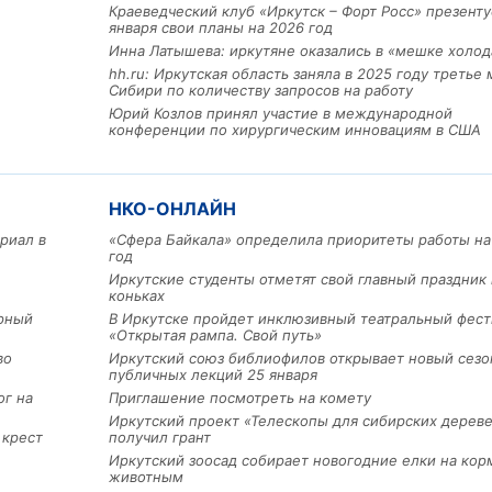
Краеведческий клуб «Иркутск – Форт Росс» презенту
января свои планы на 2026 год
Инна Латышева: иркутяне оказались в «мешке холод
hh.ru: Иркутская область заняла в 2025 году третье 
Сибири по количеству запросов на работу
Юрий Козлов принял участие в международной
конференции по хирургическим инновациям в США
НКО-ОНЛАЙН
риал в
«Сфера Байкала» определила приоритеты работы на
год
Льготный заём в 9 милл
рублей получит
Иркутские студенты отметят свой главный праздник 
машиностроительное пр
коньках
из Иркутской области
арный
В Иркутске пройдет инклюзивный театральный фест
«Открытая рампа. Свой путь»
во
Иркутский союз библиофилов открывает новый сезо
публичных лекций 25 января
3 фото
ог на
Приглашение посмотреть на комету
Иркутский проект «Телескопы для сибирских дерев
 крест
получил грант
Иркутский зоосад собирает новогодние елки на кор
животным