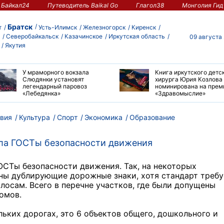
Байкал24
Путеводитель Baikal Go
Глагол38
Монголия Гид
Братск
т
Усть-Илимск
Железногорск
Киренск
Северобайкальск
Казачинское
Иркутская область
09 августа
Якутия
У мраморного вокзала
Книга иркутского детс
Слюдянки установят
хирурга Юрия Козлова
легендарный паровоз
номинирована на пре
«Лебедянка»
«Здравомыслие»
вия
Культура
Спорт
Экономика
Образование
ла ГОСТы безопасности движения
ОСТы безопасности движения. Так, на некоторых
ны дублирующие дорожные знаки, хотя стандарт требу
лосам. Всего в перечне участков, где были допущены
омов.
льких дорогах, это 6 объектов общего, дошкольного и