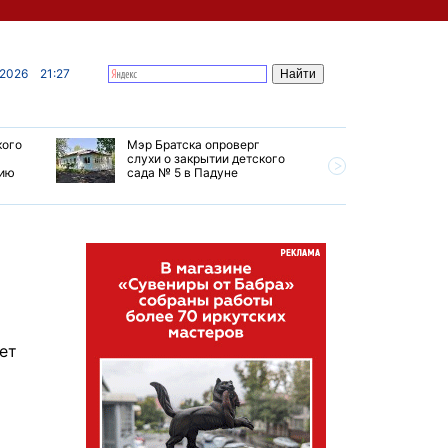
 2026
21:27
кого
Мэр Братска опроверг
Губернат
слухи о закрытии детского
ремонт т
мию
сада № 5 в Падуне
Иркутск 
ет