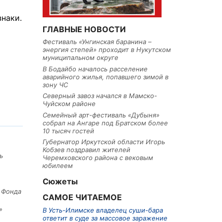
наки.
ГЛАВНЫЕ НОВОСТИ
Фестиваль «Унгинская баранина –
энергия степей» проходит в Нукутском
муниципальном округе
В Бодайбо началось расселение
аварийного жилья, попавшего зимой в
зону ЧС
Северный завоз начался в Мамско-
Чуйском районе
Семейный арт-фестиваль «Дубыня»
собрал на Ангаре под Братском более
10 тысяч гостей
Губернатор Иркутской области Игорь
Кобзев поздравил жителей
ь
Черемховского района с вековым
юбилеем
Сюжеты
е Фонда
САМОЕ ЧИТАЕМОЕ
»
В Усть-Илимске владелец суши-бара
ответит в суде за массовое заражение