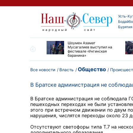
Усть-Ку
Бодайбо
Бурятия
ские детские хирурги
Шоумен Азамат
ердили свой высокий
Мусагалиев выступил на
нь на конгрессе в
фестивале «Унгинская
баранина»
Общество
Все новости
Власть
Происшест
В Братске администрация не соблюда
В Братске администрация не соблюдала Г
пешеходных переходах не были установле
этого при встречном движении по двум по
нарушения, числятся переходы около 23 д
Отсутствуют светофоры типа Т.7 на неско
дополнительного образования.