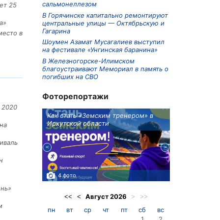
сальмонеллезом
ет 25
В Горячинске капитально ремонтируют
а»
центральные улицы — Октябрьскую и
Гагарина
место в
Шоумен Азамат Мусагалиев выступил
на фестивале «Унгинская баранина»
В Железногорске-Илимском
благоустраивают Мемориал в память о
погибших на СВО
Фоторепортажи
 2020
ионов
Как стать «Земским тренером» в
Три охотника
Иркутской области
в Киренском 
на
едприятие
иваль
н
4 фото
3 фото
ень»
Август
2026
<<
<
>
>>
м
пн
вт
ср
чт
пт
сб
вс
1
2