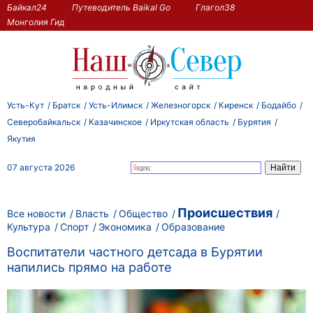
Байкал24
Путеводитель Baikal Go
Глагол38
Монголия Гид
Усть-Кут
Братск
Усть-Илимск
Железногорск
Киренск
Бодайбо
Северобайкальск
Казачинское
Иркутская область
Бурятия
Якутия
07 августа 2026
Происшествия
Все новости
Власть
Общество
Культура
Спорт
Экономика
Образование
Воспитатели частного детсада в Бурятии
напились прямо на работе