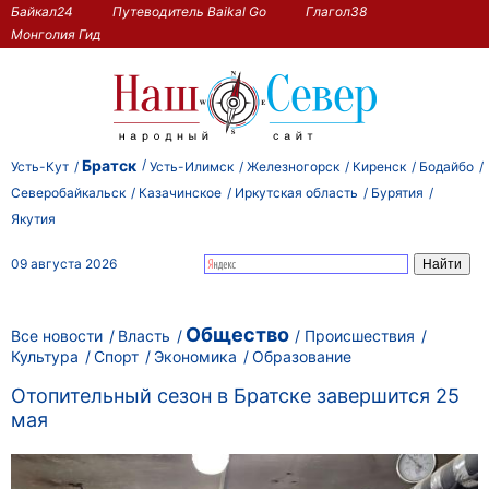
Байкал24
Путеводитель Baikal Go
Глагол38
Монголия Гид
Братск
Усть-Кут
Усть-Илимск
Железногорск
Киренск
Бодайбо
Северобайкальск
Казачинское
Иркутская область
Бурятия
Якутия
09 августа 2026
Общество
Все новости
Власть
Происшествия
Культура
Спорт
Экономика
Образование
Отопительный сезон в Братске завершится 25
мая