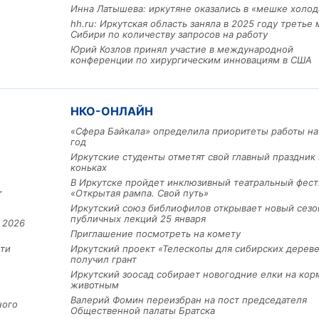
Инна Латышева: иркутяне оказались в «мешке холод
hh.ru: Иркутская область заняла в 2025 году третье 
Сибири по количеству запросов на работу
Юрий Козлов принял участие в международной
конференции по хирургическим инновациям в США
НКО-ОНЛАЙН
«Сфера Байкала» определила приоритеты работы на
год
Иркутские студенты отметят свой главный праздник 
коньках
В Иркутске пройдет инклюзивный театральный фест
т
«Открытая рампа. Свой путь»
Иркутский союз библиофилов открывает новый сезо
публичных лекций 25 января
 2026
Приглашение посмотреть на комету
ти
Иркутский проект «Телескопы для сибирских дерев
получил грант
Иркутский зоосад собирает новогодние елки на кор
животным
Валерий Фомин переизбран на пост председателя
ного
Общественной палаты Братска