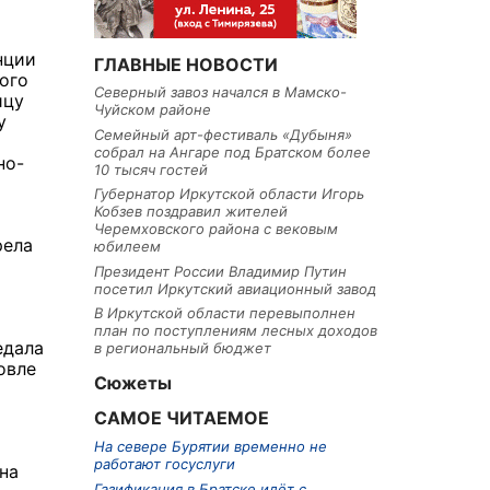
нции
ГЛАВНЫЕ НОВОСТИ
ого
Северный завоз начался в Мамско-
ицу
Чуйском районе
у
Семейный арт-фестиваль «Дубыня»
собрал на Ангаре под Братском более
но-
10 тысяч гостей
Губернатор Иркутской области Игорь
Кобзев поздравил жителей
Черемховского района с вековым
рела
юбилеем
Президент России Владимир Путин
посетил Иркутский авиационный завод
В Иркутской области перевыполнен
план по поступлениям лесных доходов
едала
в региональный бюджет
овле
Сюжеты
САМОЕ ЧИТАЕМОЕ
На севере Бурятии временно не
работают госуслуги
на
Газификация в Братске идёт с