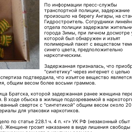
По информации пресс-службы
транспортной полиции, задержание
произошло на берегу Ангары, на ста
Гидростроитель. Сотрудники линейн
отдела полиции задержали жительн
города Зимы, при личном досмотре 
которой был обнаружен и изъят
полимерный пакет с веществом тем
синего цвета, предположительно
наркотическим.
Задержанная призналась, что приоб
"синтетику" через интернет с целью
спертиза подтвердила, что изъятое вещество является
я, общим весом более восьми граммов.
ица Братска, которой задержанная ранее женщина пер
я. В ходе обыска в жилище подозреваемой в наркоторг
ованный сверток с "синтетикой" общим весом около 20
ериалы для упаковки наркотиков.
ло по статье 228.1 ч. 4 п. «г» УК РФ (незаконный сбыт
). Женщине грозит наказание в виде лишения свободы 