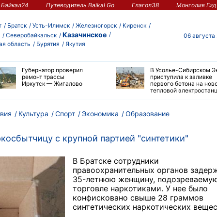
Байкал24
Путеводитель Baikal Go
Глагол38
Монголия Гид
т
Братск
Усть-Илимск
Железногорск
Киренск
Казачинское
Северобайкальск
06 августа
ая область
Бурятия
Якутия
Губернатор проверил
В Усолье-Сибирском Э
ремонт трассы
приступила к заливке
Иркутск — Жигалово
первого бетона на нов
тепловой электростан
вия
Культура
Спорт
Экономика
Образование
косбытчицу с крупной партией "синтетики"
В Братске сотрудники
правоохранительных органов задер
35-летнюю женщину, подозреваемую
торговле наркотиками. У нее было
конфисковано свыше 28 граммов
синтетических наркотических вещес