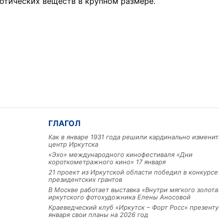
котических веществ в крупном размере.
Льготный заём в 9 милл
рублей получит
машиностроительное пр
ГЛАГОЛ
из Иркутской области
Как в январе 1931 года решили кардинально изменит
центр Иркутска
«Эхо» международного кинофестиваля «Дни
3 фото
короткометражного кино» 17 января
21 проект из Иркутской области победил в конкурс
президентских грантов
В Москве работает выставка «Внутри мягкого золота
иркутского фотохудожника Елены Аносовой
Краеведческий клуб «Иркутск – Форт Росс» презенту
января свои планы на 2026 год