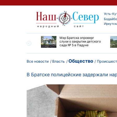
Усть-Ку
Бодайбо
Иркутск
утской области
Мэр Братска опроверг
ают дороги до
слухи о закрытии детского
ска
сада № 5 в Падуне
Общество
Все новости
Власть
Происшест
В Братске полицейские задержали нар