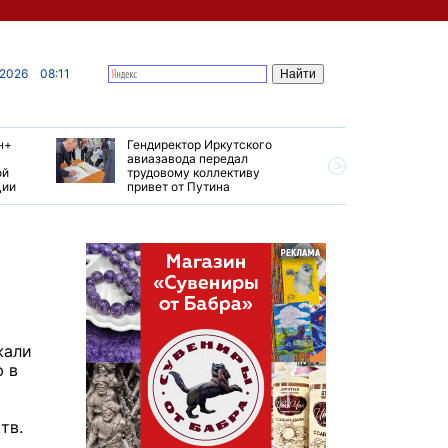
 2026
08:11
н+
Гендиректор Иркутского
Иркутски
авиазавода передал
подтверд
ой
трудовому коллективу
уровень 
ции
привет от Путина
США
жали
 в
тв.