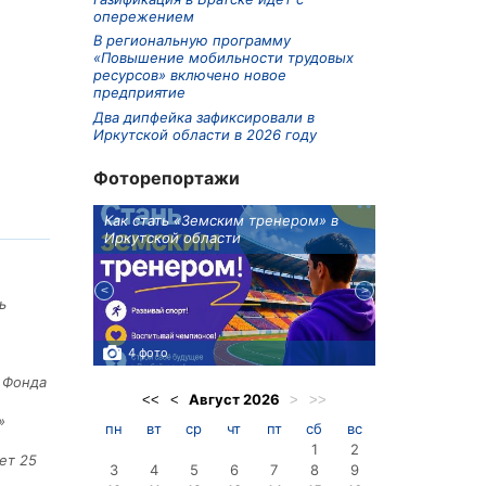
опережением
В региональную программу
«Повышение мобильности трудовых
ресурсов» включено новое
предприятие
Два дипфейка зафиксировали в
Иркутской области в 2026 году
Фоторепортажи
ионов
Как стать «Земским тренером» в
Три охотника
Иркутской области
в Киренском 
едприятие
ь
4 фото
3 фото
е Фонда
Август
2026
<<
<
>
>>
»
пн
вт
ср
чт
пт
сб
вс
1
2
ет 25
3
4
5
6
7
8
9