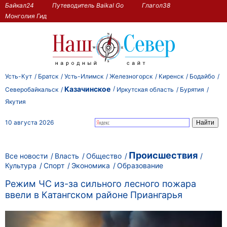
Байкал24
Путеводитель Baikal Go
Глагол38
Монголия Гид
Усть-Кут
Братск
Усть-Илимск
Железногорск
Киренск
Бодайбо
Казачинское
Северобайкальск
Иркутская область
Бурятия
Якутия
10 августа 2026
Происшествия
Все новости
Власть
Общество
Культура
Спорт
Экономика
Образование
Режим ЧС из-за сильного лесного пожара
ввели в Катангском районе Приангарья