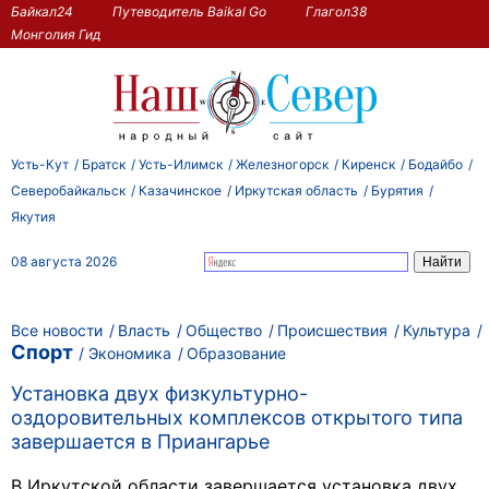
Байкал24
Путеводитель Baikal Go
Глагол38
Монголия Гид
Усть-Кут
Братск
Усть-Илимск
Железногорск
Киренск
Бодайбо
Северобайкальск
Казачинское
Иркутская область
Бурятия
Якутия
08 августа 2026
Все новости
Власть
Общество
Происшествия
Культура
Спорт
Экономика
Образование
Установка двух физкультурно-
оздоровительных комплексов открытого типа
завершается в Приангарье
В Иркутской области завершается установка двух