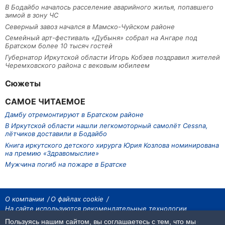
В Бодайбо началось расселение аварийного жилья, попавшего
зимой в зону ЧС
Северный завоз начался в Мамско-Чуйском районе
Семейный арт-фестиваль «Дубыня» собрал на Ангаре под
Братском более 10 тысяч гостей
Губернатор Иркутской области Игорь Кобзев поздравил жителей
Черемховского района с вековым юбилеем
Сюжеты
САМОЕ ЧИТАЕМОЕ
Дамбу отремонтируют в Братском районе
В Иркутской области нашли легкомоторный самолёт Cessna,
лётчиков доставили в Бодайбо
Книга иркутского детского хирурга Юрия Козлова номинирована
на премию «Здравомыслие»
Мужчина погиб на пожаре в Братске
О компании
О файлах cookie
На сайте используются рекомендательные технологии
Пользуясь нашим сайтом, вы соглашаетесь с тем, что мы
На сайте размещаются материалы ИА «Наш Север». Все права охраняются