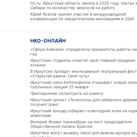
hh.ru: Иркутская область заняла в 2025 году третье 
Сибири по количеству запросов на работу
Юрий Козлов принял участие в международной
конференции по хирургическим инновациям в США
НКО-ОНЛАЙН
«Сфера Байкала» определила приоритеты работы на
Льготный заём в 9 милл
год
рублей получит
Иркутские студенты отметят свой главный праздник 
машиностроительное пр
коньках
из Иркутской области
В Иркутске пройдет инклюзивный театральный фест
«Открытая рампа. Свой путь»
Иркутский союз библиофилов открывает новый сезо
публичных лекций 25 января
3 фото
Приглашение посмотреть на комету
Иркутский проект «Телескопы для сибирских дерев
получил грант
Иркутский зоосад собирает новогодние елки на кор
животным
Валерий Фомин переизбран на пост председателя
Общественной палаты Братска
Иркутяне могут вызвать такси для вывоза мусора из