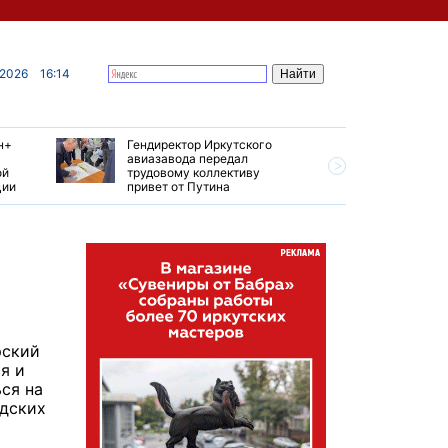
 2026
16:14
н+
Гендиректор Иркутского
Иркутски
авиазавода передал
подтверд
ой
трудовому коллективу
уровень 
ции
привет от Путина
США
рский
я и
ся на
одских