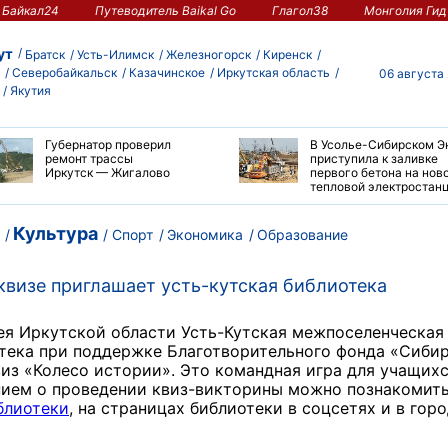
Байкал24
Путеводитель Baikal Go
Глагол38
Монголия Гид
ут
Братск
Усть-Илимск
Железногорск
Киренск
Северобайкальск
Казачинское
Иркутская область
06 августа
Якутия
Губернатор проверил
В Усолье-Сибирском Э
ремонт трассы
приступила к заливке
Иркутск — Жигалово
первого бетона на нов
тепловой электростан
Культура
Спорт
Экономика
Образование
квизе приглашает усть-кутская библиотека
лея Иркутской области Усть-Кутская межпоселенческая
отека при поддержке Благотворительного фонда «Сиби
из «Колесо истории». Это командная игра для учащихс
ением о проведении квиз-викторины можно познакомить
блиотеки
, на страницах библиотеки в соцсетях и в гор