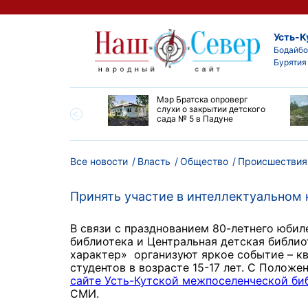
Усть-К
Бодайбо
Бурятия
утской области
Мэр Братска опроверг
ают дороги до
слухи о закрытии детского
ска
сада № 5 в Падуне
Все новости
Власть
Общество
Происшествия
Принять участие в интеллектуальном 
В связи с празднованием 80-летнего юби
библиотека и Центральная детская библи
характер» организуют яркое событие – кв
студентов в возрасте 15-17 лет. С Полож
сайте Усть-Кутской межпоселенческой би
СМИ.