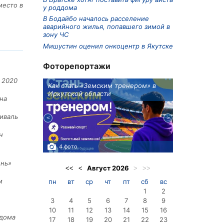
место в
у роддома
В Бодайбо началось расселение
аварийного жилья, попавшего зимой в
зону ЧС
Мишустин оценил онкоцентр в Якутске
Фоторепортажи
 2020
ионов
Как стать «Земским тренером» в
Три охотника
Иркутской области
в Киренском 
на
едприятие
иваль
н
4 фото
3 фото
ень»
Август
2026
<<
<
>
>>
м
пн
вт
ср
чт
пт
сб
вс
1
2
3
4
5
6
7
8
9
10
11
12
13
14
15
16
 дома
17
18
19
20
21
22
23