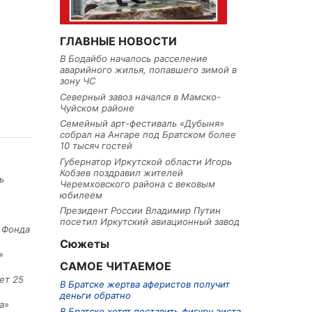
ГЛАВНЫЕ НОВОСТИ
В Бодайбо началось расселение
аварийного жилья, попавшего зимой в
зону ЧС
Северный завоз начался в Мамско-
Чуйском районе
Семейный арт-фестиваль «Дубыня»
собрал на Ангаре под Братском более
10 тысяч гостей
Губернатор Иркутской области Игорь
Кобзев поздравил жителей
ь
Черемховского района с вековым
юбилеем
Президент России Владимир Путин
посетил Иркутский авиационный завод
е Фонда
Сюжеты
»
САМОЕ ЧИТАЕМОЕ
ет 25
В Братске жертва аферистов получит
деньги обратно
а»
В Братске хотят поставить фигуру аиста