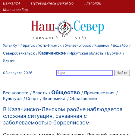
Байкал24
Путеводитель Baikal Go
Глагол38
Монголия Гид
Усть-Кут
Братск
Усть-Илимск
Железногорск
Киренск
Бодайбо
Казачинское
Северобайкальск
Иркутская область
Бурятия
Якутия
08 августа 2026
Общество
Все новости
Власть
Происшествия
Культура
Спорт
Экономика
Образование
В Казачинско-Ленском раойне наблюдается
сложная ситуация, связанная с
заболеваемостью боррелиозом
Согласно статистике, Казачинско-Ленский наряду с