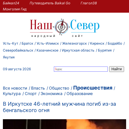
Байкал24
Путеводитель Baikal Go
Глагол38
Монголия Гид
Усть-Кут
Братск
Усть-Илимск
Железногорск
Киренск
Бодайбо
Северобайкальск
Казачинское
Иркутская область
Бурятия
Якутия
09 августа 2026
Происшествия
Все новости
Власть
Общество
Культура
Спорт
Экономика
Образование
В Иркутске 46-летний мужчина погиб из-за
бенгальского огня