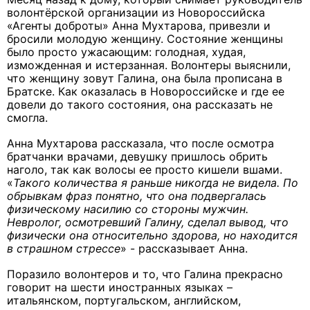
волонтёрской организации из Новороссийска
«Агенты доброты» Анна Мухтарова, привезли и
бросили молодую женщину. Состояние женщины
было просто ужасающим: голодная, худая,
изможденная и истерзанная. Волонтеры выяснили,
что женщину зовут Галина, она была прописана в
Братске. Как оказалась в Новороссийске и где ее
довели до такого состояния, она рассказать не
смогла.
Анна Мухтарова рассказала, что после осмотра
братчанки врачами, девушку пришлось обрить
наголо, так как волосы ее просто кишели вшами.
«
Такого количества я раньше никогда не видела. По
обрывкам фраз понятно, что она подвергалась
физическому насилию со стороны мужчин.
Невролог, осмотревший Галину, сделал вывод, что
физически она относительно здорова, но находится
в страшном стрессе
» - рассказывает Анна.
Поразило волонтеров и то, что Галина прекрасно
говорит на шести иностранных языках –
итальянском, португальском, английском,