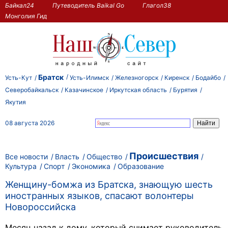
Байкал24
Путеводитель Baikal Go
Глагол38
Монголия Гид
Братск
Усть-Кут
Усть-Илимск
Железногорск
Киренск
Бодайбо
Северобайкальск
Казачинское
Иркутская область
Бурятия
Якутия
08 августа 2026
Происшествия
Все новости
Власть
Общество
Культура
Спорт
Экономика
Образование
Женщину-бомжа из Братска, знающую шесть
иностранных языков, спасают волонтеры
Новороссийска
Месяц назад к дому, который снимает руководитель