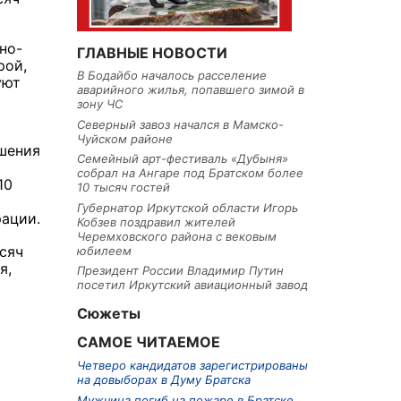
но-
ГЛАВНЫЕ НОВОСТИ
рой,
В Бодайбо началось расселение
уют
аварийного жилья, попавшего зимой в
зону ЧС
Северный завоз начался в Мамско-
Чуйском районе
шения
Семейный арт-фестиваль «Дубыня»
собрал на Ангаре под Братском более
10
10 тысяч гостей
Губернатор Иркутской области Игорь
ации.
Кобзев поздравил жителей
Черемховского района с вековым
сяч
юбилеем
я,
Президент России Владимир Путин
посетил Иркутский авиационный завод
Сюжеты
САМОЕ ЧИТАЕМОЕ
Четверо кандидатов зарегистрированы
на довыборах в Думу Братска
Мужчина погиб на пожаре в Братске