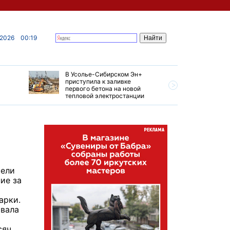
 2026
00:19
В Усолье-Сибирском Эн+
Гендирек
приступила к заливке
авиазаво
первого бетона на новой
трудовом
тепловой электростанции
привет о
тели
ие за
арки.
овала
сяч