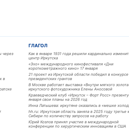
ГЛАГОЛ
Льготный заём в 9 милл
ы через
Как в январе 1931 года решили кардинально изменит
рублей получит
центр Иркутска
машиностроительное пр
из Иркутской области
«Эхо» международного кинофестиваля «Дни
короткометражного кино» 17 января
21 проект из Иркутской области победил в конкурс
х в
президентских грантов
3 фото
В Москве работает выставка «Внутри мягкого золота
ратске
иркутского фотохудожника Елены Аносовой
Краеведческий клуб «Иркутск – Форт Росс» презенту
января свои планы на 2026 год
Инна Латышева: иркутяне оказались в «мешке холод
т
hh.ru: Иркутская область заняла в 2025 году третье 
Сибири по количеству запросов на работу
Юрий Козлов принял участие в международной
конференции по хирургическим инновациям в США