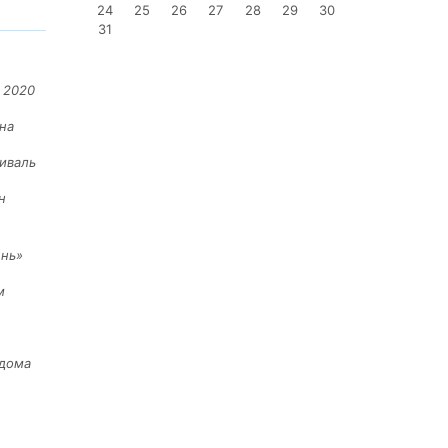
24
25
26
27
28
29
30
31
 2020
на
иваль
н
ень»
м
 дома