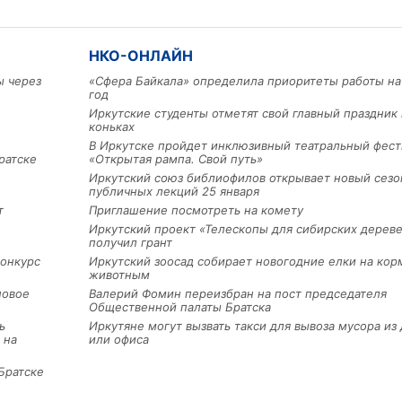
НКО-ОНЛАЙН
ы через
«Сфера Байкала» определила приоритеты работы на
год
Иркутские студенты отметят свой главный праздник 
коньках
В Иркутске пройдет инклюзивный театральный фест
ратске
«Открытая рампа. Свой путь»
Иркутский союз библиофилов открывает новый сезо
публичных лекций 25 января
т
Приглашение посмотреть на комету
Иркутский проект «Телескопы для сибирских дерев
получил грант
конкурс
Иркутский зоосад собирает новогодние елки на кор
животным
новое
Валерий Фомин переизбран на пост председателя
Общественной палаты Братска
ь
Иркутяне могут вызвать такси для вывоза мусора из
 на
или офиса
Братске