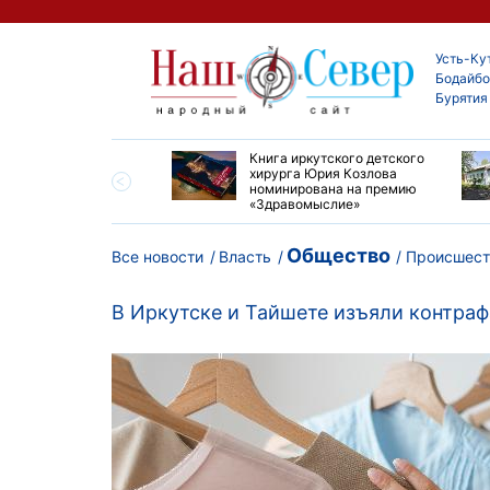
Усть-Ку
Бодайбо
Бурятия
ие забеги и взрослые
Книга иркутского детского
ы большой эстафеты
хирурга Юрия Козлова
олюса»
номинирована на премию
«Здравомыслие»
Общество
Все новости
Власть
Происшест
В Иркутске и Тайшете изъяли контра