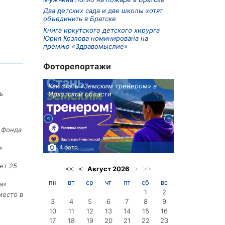
Два детских сада и две школы хотят
объединить в Братске
Книга иркутского детского хирурга
Юрия Козлова номинирована на
премию «Здравомыслие»
Фоторепортажи
ионов
Как стать «Земским тренером» в
Три охотника
ь
Иркутской области
в Киренском 
едприятие
е Фонда
4 фото
3 фото
»
ет 25
Август
2026
<<
<
>
>>
пн
вт
ср
чт
пт
сб
вс
а»
1
2
место в
3
4
5
6
7
8
9
10
11
12
13
14
15
16
17
18
19
20
21
22
23