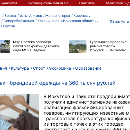
Байкал24
Путеводитель Baikal Go
Глагол38
Монголия Гид
т
Братск
Усть-Илимск
Железногорск
Киренск
Северобайкальск
Казачинское
Иркутская область
08 августа
Якутия
Мэр Братска опроверг
Губернатор проверил
слухи о закрытии детского
ремонт трассы
сада № 5 в Падуне
Иркутск — Жигалово
вия
Культура
Спорт
Экономика
Образование
факт брендовой одежды на 360 тысяч рублей
В Иркутске и Тайшете предпринима
получили административное наказан
реализацию фальсифицированных
товаров, имитирующих известные м
Транспортная прокуратура конфиск
из торговых точек в этих городах
контрафакт на общую сумму 360 ты