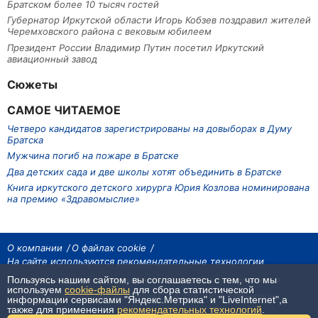
Братском более 10 тысяч гостей
Губернатор Иркутской области Игорь Кобзев поздравил жителей
Черемховского района с вековым юбилеем
Президент России Владимир Путин посетил Иркутский
авиационный завод
Сюжеты
САМОЕ ЧИТАЕМОЕ
Четверо кандидатов зарегистрированы на довыборах в Думу
Братска
Мужчина погиб на пожаре в Братске
Два детских сада и две школы хотят объединить в Братске
Книга иркутского детского хирурга Юрия Козлова номинирована
на премию «Здравомыслие»
О компании
О файлах cookie
На сайте используются рекомендательные технологии
Пользуясь нашим сайтом, вы соглашаетесь с тем, что мы
На сайте размещаются материалы ИА «Наш Север». Все права охраняются
законом.
используем
cookie-файлы
для сбора статистической
При использовании материалов агентства на других сайтах, обязательна
информации сервисами "Яндекс.Метрика" и "LiveInternet",а
гиперссылка.
также для применения
рекомендательных технологий
.