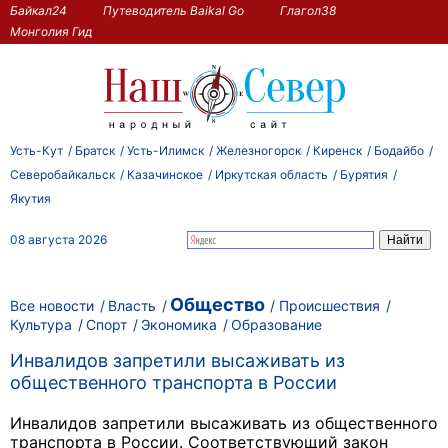
Байкал24
Путеводитель Baikal Go
Глагол38
Монголия Гид
Усть-Кут
Братск
Усть-Илимск
Железногорск
Киренск
Бодайбо
Северобайкальск
Казачинское
Иркутская область
Бурятия
Якутия
08 августа 2026
Общество
Все новости
Власть
Происшествия
Культура
Спорт
Экономика
Образование
Инвалидов запретили высаживать из
общественного транспорта в России
Инвалидов запретили высаживать из общественного
транспорта в России. Соответствующий закон