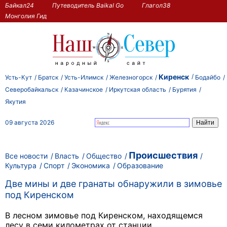
Байкал24
Путеводитель Baikal Go
Глагол38
Монголия Гид
Киренск
Усть-Кут
Братск
Усть-Илимск
Железногорск
Бодайбо
Северобайкальск
Казачинское
Иркутская область
Бурятия
Якутия
09 августа 2026
Происшествия
Все новости
Власть
Общество
Культура
Спорт
Экономика
Образование
Две мины и две гранаты обнаружили в зимовье
под Киренском
В лесном зимовье под Киренском, находящемся
лесу в семи километрах от станции