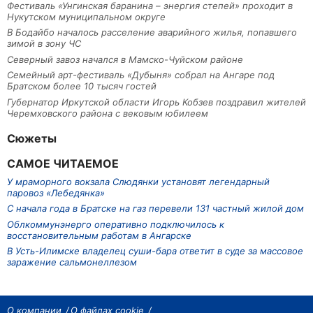
Фестиваль «Унгинская баранина – энергия степей» проходит в
Нукутском муниципальном округе
В Бодайбо началось расселение аварийного жилья, попавшего
зимой в зону ЧС
Северный завоз начался в Мамско-Чуйском районе
Семейный арт-фестиваль «Дубыня» собрал на Ангаре под
Братском более 10 тысяч гостей
Губернатор Иркутской области Игорь Кобзев поздравил жителей
Черемховского района с вековым юбилеем
Сюжеты
САМОЕ ЧИТАЕМОЕ
У мраморного вокзала Слюдянки установят легендарный
паровоз «Лебедянка»
С начала года в Братске на газ перевели 131 частный жилой дом
Облкоммунэнерго оперативно подключилось к
восстановительным работам в Ангарске
В Усть-Илимске владелец суши-бара ответит в суде за массовое
заражение сальмонеллезом
О компании
О файлах cookie