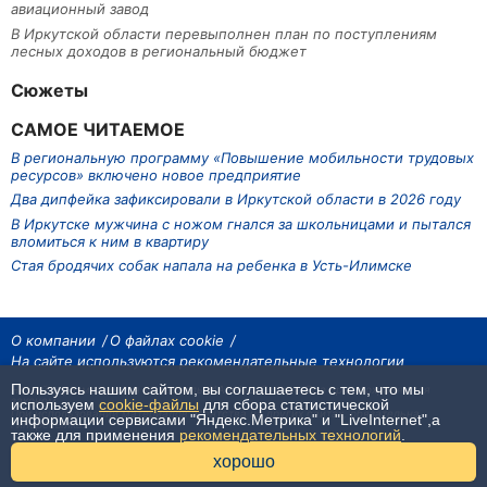
авиационный завод
В Иркутской области перевыполнен план по поступлениям
лесных доходов в региональный бюджет
Сюжеты
САМОЕ ЧИТАЕМОЕ
В региональную программу «Повышение мобильности трудовых
ресурсов» включено новое предприятие
Два дипфейка зафиксировали в Иркутской области в 2026 году
В Иркутске мужчина с ножом гнался за школьницами и пытался
вломиться к ним в квартиру
Стая бродячих собак напала на ребенка в Усть-Илимске
О компании
О файлах cookie
На сайте используются рекомендательные технологии
Пользуясь нашим сайтом, вы соглашаетесь с тем, что мы
На сайте размещаются материалы ИА «Наш Север». Все права охраняются
законом.
используем
cookie-файлы
для сбора статистической
При использовании материалов агентства на других сайтах, обязательна
информации сервисами "Яндекс.Метрика" и "LiveInternet",а
гиперссылка.
также для применения
рекомендательных технологий
.
16+
хорошо