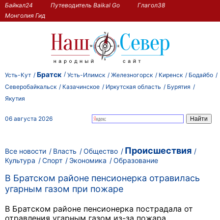
Байкал24
Путеводитель Baikal Go
Глагол38
Монголия Гид
Братск
Усть-Кут
Усть-Илимск
Железногорск
Киренск
Бодайбо
Северобайкальск
Казачинское
Иркутская область
Бурятия
Якутия
06 августа 2026
Происшествия
Все новости
Власть
Общество
Культура
Спорт
Экономика
Образование
В Братском районе пенсионерка отравилась
угарным газом при пожаре
В Братском районе пенсионерка пострадала от
отравления угарным газом из-за пожара.