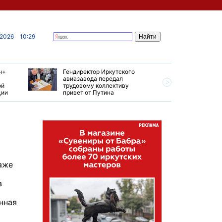
 2026
10:29
н+
Гендиректор Иркутского
Иркутски
авиазавода передал
подтверд
ой
трудовому коллективу
уровень 
ции
привет от Путина
США
аже
в
нная