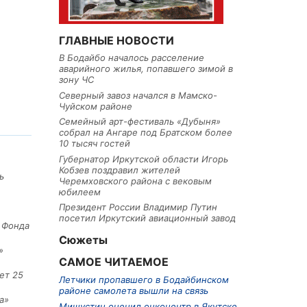
ГЛАВНЫЕ НОВОСТИ
В Бодайбо началось расселение
аварийного жилья, попавшего зимой в
зону ЧС
Северный завоз начался в Мамско-
Чуйском районе
Семейный арт-фестиваль «Дубыня»
собрал на Ангаре под Братском более
10 тысяч гостей
Губернатор Иркутской области Игорь
Кобзев поздравил жителей
ь
Черемховского района с вековым
юбилеем
Президент России Владимир Путин
посетил Иркутский авиационный завод
е Фонда
Сюжеты
»
САМОЕ ЧИТАЕМОЕ
ет 25
Летчики пропавшего в Бодайбинском
районе самолета вышли на связь
а»
Мишустин оценил онкоцентр в Якутске