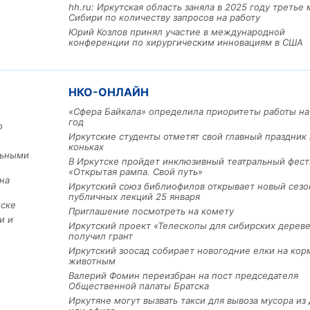
hh.ru: Иркутская область заняла в 2025 году третье 
Сибири по количеству запросов на работу
Юрий Козлов принял участие в международной
конференции по хирургическим инновациям в США
НКО-ОНЛАЙН
«Сфера Байкала» определила приоритеты работы на
Льготный заём в 9 милл
год
о
рублей получит
Иркутские студенты отметят свой главный праздник 
машиностроительное пр
коньках
из Иркутской области
льными
В Иркутске пройдет инклюзивный театральный фест
«Открытая рампа. Свой путь»
на
Иркутский союз библиофилов открывает новый сезо
публичных лекций 25 января
3 фото
мске
Приглашение посмотреть на комету
и и
Иркутский проект «Телескопы для сибирских дерев
получил грант
Иркутский зоосад собирает новогодние елки на кор
животным
Валерий Фомин переизбран на пост председателя
Общественной палаты Братска
Иркутяне могут вызвать такси для вывоза мусора из