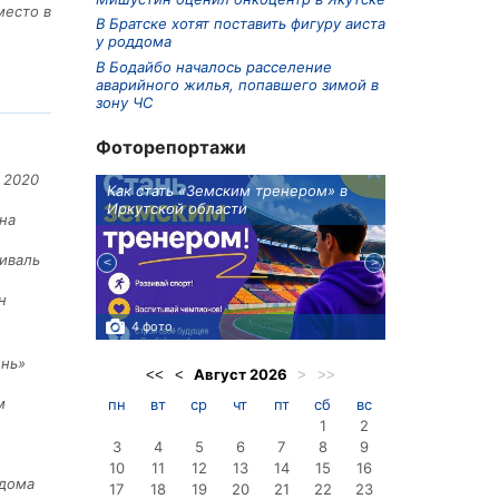
место в
В Братске хотят поставить фигуру аиста
у роддома
В Бодайбо началось расселение
аварийного жилья, попавшего зимой в
зону ЧС
Фоторепортажи
 2020
ионов
Как стать «Земским тренером» в
Три охотника
Иркутской области
в Киренском 
на
едприятие
иваль
н
4 фото
3 фото
ень»
Август
2026
<<
<
>
>>
м
пн
вт
ср
чт
пт
сб
вс
1
2
3
4
5
6
7
8
9
10
11
12
13
14
15
16
 дома
17
18
19
20
21
22
23