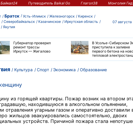
Байкал24
Путеводитель Baikal Go
Глагол38
Монголия Гид
Братск
т
Усть-Илимск
Железногорск
Киренск
Северобайкальск
Казачинское
Иркутская область
07 августа
Якутия
Губернатор проверил
В Усолье-Сибирском Э
ремонт трассы
приступила к заливке
Иркутск — Жигалово
первого бетона на нов
тепловой электростан
вия
Культура
Спорт
Экономика
Образование
 женщину
ину из горящей квартиры. Пожар возник на втором эт
традавшую, находившуюся в алкогольном опьянении,
и отравления угарным газом и оперативно доставили 
еро жильцов эвакуировались самостоятельно, двоих
иальных устройств. Причиной пожара стала непотуше