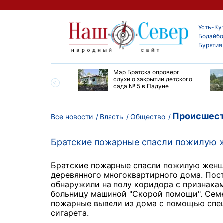
Усть-Ку
Бодайбо
Бурятия
утской области
Мэр Братска опроверг
ают дороги до
слухи о закрытии детского
ска
сада № 5 в Падуне
Происшест
Все новости
Власть
Общество
Братские пожарные спасли пожилую
Братские пожарные спасли пожилую женщ
деревянного многоквартирного дома. Пос
обнаружили на полу коридора с признакам
больницу машиной "Скорой помощи". Сем
пожарные вывели из дома с помощью спец
сигарета.