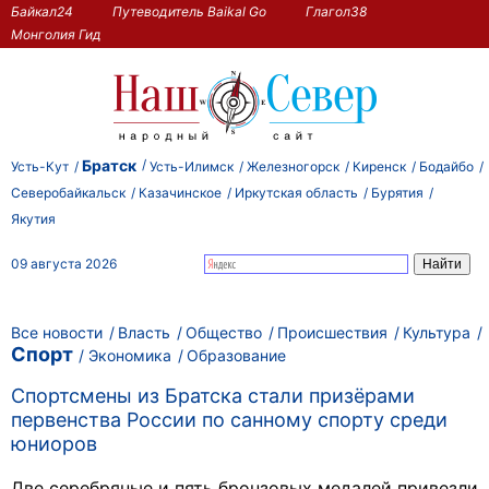
Байкал24
Путеводитель Baikal Go
Глагол38
Монголия Гид
Братск
Усть-Кут
Усть-Илимск
Железногорск
Киренск
Бодайбо
Северобайкальск
Казачинское
Иркутская область
Бурятия
Якутия
09 августа 2026
Все новости
Власть
Общество
Происшествия
Культура
Спорт
Экономика
Образование
Спортсмены из Братска стали призёрами
первенства России по санному спорту среди
юниоров
Две серебряные и пять бронзовых медалей привезли