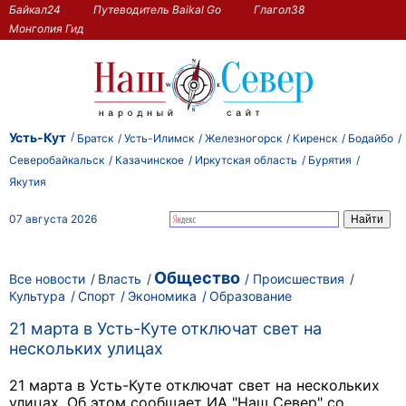
Байкал24
Путеводитель Baikal Go
Глагол38
Монголия Гид
Усть-Кут
Братск
Усть-Илимск
Железногорск
Киренск
Бодайбо
Северобайкальск
Казачинское
Иркутская область
Бурятия
Якутия
07 августа 2026
Общество
Все новости
Власть
Происшествия
Культура
Спорт
Экономика
Образование
21 марта в Усть-Куте отключат свет на
нескольких улицах
21 марта в Усть-Куте отключат свет на нескольких
улицах. Об этом сообщает ИА "Наш Север" со