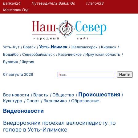
Байкал24
Путеводитель Baikal Go
Глагол38
Монголия Гид
Усть-Илимск
Усть-Кут
Братск
Железногорск
Киренск
Бодайбо
Северобайкальск
Казачинское
Иркутская область
Бурятия
Якутия
07 августа 2026
Происшествия
Все новости
Власть
Общество
Культура
Спорт
Экономика
Образование
Видеоновости
Внедорожник проехал велосипедисту по
голове в Усть-Илимске