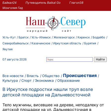
Байкал24
Путеводитель Baikal Go
Глагол38
Монголия Гид
Усть-Кут
Братск
Усть-Илимск
Железногорск
Киренск
Бодайбо
Северобайкальск
Казачинское
Иркутская область
Бурятия
Якутия
07 августа 2026
Происшествия
Все новости
Власть
Общество
Культура
Спорт
Экономика
Образование
В Иркутске подростки нашли труп возле
детской площадки на Дальневосточной
Тело мужчины, висевшее на дереве, неподалеку от
детской площадки на ул. Дальневосточная в