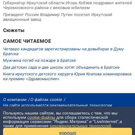
Губернатор Иркутской области Игорь Кобзев поздравил жителей
Черемховского района с вековым юбилеем
Президент России Владимир Путин посетил Иркутский
авиационный завод
Сюжеты
САМОЕ ЧИТАЕМОЕ
Четверо кандидатов зарегистрированы на довыборах в Думу
Братска
Мужчина погиб на пожаре в Братске
Два детских сада и две школы хотят объединить в Братске
Книга иркутского детского хирурга Юрия Козлова номинирована
на премию «Здравомыслие»
О компании
О файлах cookie
На сайте используются рекомендательные технологии
Пользуясь нашим сайтом, вы соглашаетесь с тем, что мы
На сайте размещаются материалы ИА «Наш Север». Все права охраняются
законом.
используем
cookie-файлы
для сбора статистической
При использовании материалов агентства на других сайтах, обязательна
информации сервисами "Яндекс.Метрика" и "LiveInternet",а
гиперссылка.
также для применения
рекомендательных технологий
.
16+
хорошо