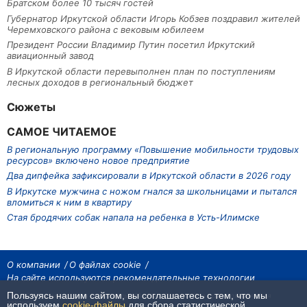
Братском более 10 тысяч гостей
Губернатор Иркутской области Игорь Кобзев поздравил жителей
Черемховского района с вековым юбилеем
Президент России Владимир Путин посетил Иркутский
авиационный завод
В Иркутской области перевыполнен план по поступлениям
лесных доходов в региональный бюджет
Сюжеты
САМОЕ ЧИТАЕМОЕ
В региональную программу «Повышение мобильности трудовых
ресурсов» включено новое предприятие
Два дипфейка зафиксировали в Иркутской области в 2026 году
В Иркутске мужчина с ножом гнался за школьницами и пытался
вломиться к ним в квартиру
Стая бродячих собак напала на ребенка в Усть-Илимске
О компании
О файлах cookie
На сайте используются рекомендательные технологии
Пользуясь нашим сайтом, вы соглашаетесь с тем, что мы
На сайте размещаются материалы ИА «Наш Север». Все права охраняются
законом.
используем
cookie-файлы
для сбора статистической