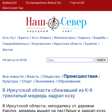
Байкал24
Путеводитель Baikal Go
Глагол38
Монголия Гид
Усть-Кут
Братск
Усть-Илимск
Железногорск
Киренск
Бодайбо
Северобайкальск
Казачинское
Иркутская область
Бурятия
Якутия
06 августа 2026
Происшествия
Все новости
Власть
Общество
Культура
Спорт
Экономика
Образование
В Иркутской области сбежавший из К-9
трехлапый медведь задрал козу
В Иркутской области, неподалеку от деревни
Карлук, медведь вышел на пастбище и задрал козу.