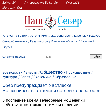
Байкал24
Путеводитель Baikal Go
Глагол38
Монголия Гид
Усть-Кут
Братск
Усть-Илимск
Железногорск
Киренск
Бодайбо
Северобайкальск
Казачинское
Иркутская область
Бурятия
Якутия
07 августа 2026
Общество
Все новости
Власть
Происшествия
Культура
Спорт
Экономика
Образование
Сбер предупреждает о всплеске
мошенничества от имени сотовых операторов
В последнее время телефонные мошенники
действуют не только от имени полиции,