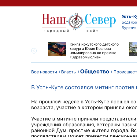
Усть-К
Бодайбо
Бурятия
ие забеги и взрослые
Книга иркутского детского
ы большой эстафеты
хирурга Юрия Козлова
олюса»
номинирована на премию
«Здравомыслие»
Общество
Все новости
Власть
Происшест
В Усть-Куте состоялся митинг против
На прошлой неделе в Усть-Куте прошёл с
возраста, участие в котором приняли окол
Участие в митинге приняли представители
учреждений образования, ветераны разны
районной Дум, простые жители города. Вс
последствиям может привести пенсионная