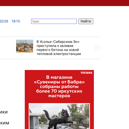
 2026
18:15
В Усолье-Сибирском Эн+
Гендирек
приступила к заливке
авиазаво
первого бетона на новой
трудовом
тепловой электростанции
привет о
ники
аким