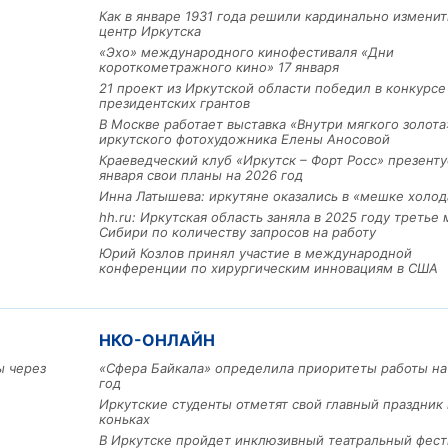
Как в январе 1931 года решили кардинально изменит
центр Иркутска
«Эхо» международного кинофестиваля «Дни
короткометражного кино» 17 января
21 проект из Иркутской области победил в конкурс
президентских грантов
В Москве работает выставка «Внутри мягкого золота
иркутского фотохудожника Елены Аносовой
Краеведческий клуб «Иркутск – Форт Росс» презенту
Льготный заём в 9 милл
января свои планы на 2026 год
рублей получит
Инна Латышева: иркутяне оказались в «мешке холод
машиностроительное пр
hh.ru: Иркутская область заняла в 2025 году третье 
из Иркутской области
Сибири по количеству запросов на работу
Юрий Козлов принял участие в международной
конференции по хирургическим инновациям в США
3 фото
НКО-ОНЛАЙН
ы через
«Сфера Байкала» определила приоритеты работы на
год
Иркутские студенты отметят свой главный праздник 
коньках
В Иркутске пройдет инклюзивный театральный фест