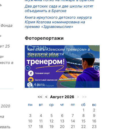
ь
Два детских сада и две школы хотят
объединить в Братске
Книга иркутского детского хирурга
Юрия Козлова номинирована на
е Фонда
премию «Здравомыслие»
»
Фоторепортажи
ет 25
ионов
Как стать «Земским тренером» в
Три охотника
Иркутской области
в Киренском 
а»
едприятие
место в
4 фото
3 фото
Август
2026
<<
<
>
>>
пн
вт
ср
чт
пт
сб
вс
 2020
1
2
3
4
5
6
7
8
9
на
10
11
12
13
14
15
16
17
18
19
20
21
22
23
иваль