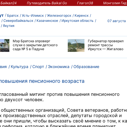
Байкал24
Путеводитель Baikal Go
Глагол38
Монголия Гид
ут
Братск
Усть-Илимск
Железногорск
Киренск
Северобайкальск
Казачинское
Иркутская область
07 августа
Якутия
Мэр Братска опроверг
Губернатор проверил
слухи о закрытии детского
ремонт трассы
сада № 5 в Падуне
Иркутск — Жигалово
вия
Культура
Спорт
Экономика
Образование
 повышения пенсионного возраста
огласованный митинг против повышения пенсионного
о двухсот человек.
 общественных организаций, Совета ветеранов, работ
х производственных отраслей, депутаты городской и
е они пришли, чтобы высказать своё мнение о том, к к
 реформа, которую в ближайшее время планирует