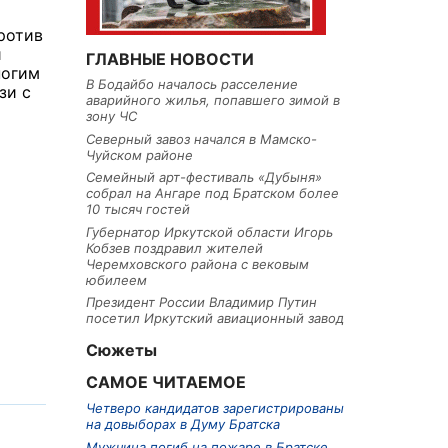
т
ротив
й
ГЛАВНЫЕ НОВОСТИ
ногим
В Бодайбо началось расселение
зи с
аварийного жилья, попавшего зимой в
зону ЧС
Северный завоз начался в Мамско-
Чуйском районе
Семейный арт-фестиваль «Дубыня»
собрал на Ангаре под Братском более
10 тысяч гостей
Губернатор Иркутской области Игорь
Кобзев поздравил жителей
Черемховского района с вековым
юбилеем
Президент России Владимир Путин
посетил Иркутский авиационный завод
Сюжеты
САМОЕ ЧИТАЕМОЕ
Четверо кандидатов зарегистрированы
на довыборах в Думу Братска
Мужчина погиб на пожаре в Братске