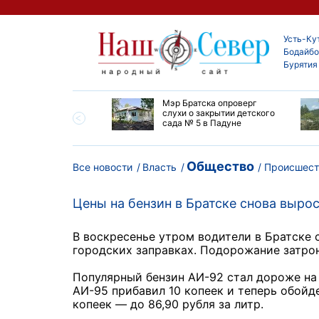
Усть-Ку
Бодайбо
Бурятия
утской области
Мэр Братска опроверг
ают дороги до
слухи о закрытии детского
ска
сада № 5 в Падуне
Общество
Все новости
Власть
Происшест
Цены на бензин в Братске снова выро
В воскресенье утром водители в Братске 
городских заправках. Подорожание затро
Популярный бензин АИ-92 стал дороже на 1
АИ-95 прибавил 10 копеек и теперь обойд
копеек — до 86,90 рубля за литр.