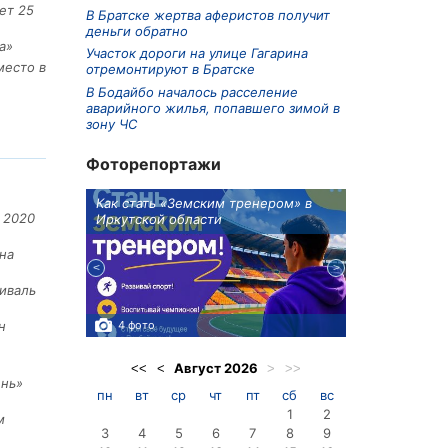
ет 25
В Братске жертва аферистов получит
деньги обратно
а»
Участок дороги на улице Гагарина
место в
отремонтируют в Братске
В Бодайбо началось расселение
аварийного жилья, попавшего зимой в
зону ЧС
Фоторепортажи
ионов
Как стать «Земским тренером» в
Три охотника
 2020
Иркутской области
в Киренском 
едприятие
на
иваль
4 фото
3 фото
н
Август
2026
<<
<
>
>>
ень»
пн
вт
ср
чт
пт
сб
вс
1
2
м
3
4
5
6
7
8
9