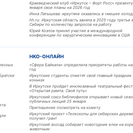
Краеведческий клуб «Иркутск – Форт Росс» презенту
января свои планы на 2026 год
Инна Латышева: иркутяне оказались в «мешке холод
hh.ru: Иркутская область заняла в 2025 году третье 
Сибири по количеству запросов на работу
Юрий Козлов принял участие в международной
конференции по хирургическим инновациям в США
НКО-ОНЛАЙН
Льготный заём в 9 милл
лесных
«Сфера Байкала» определила приоритеты работы на
рублей получит
год
машиностроительное пр
из Иркутской области
Братске
Иркутские студенты отметят свой главный праздник 
коньках
В Иркутске пройдет инклюзивный театральный фест
«Открытая рампа. Свой путь»
3 фото
Иркутский союз библиофилов открывает новый сезо
публичных лекций 25 января
ета
Приглашение посмотреть на комету
Иркутский проект «Телескопы для сибирских дерев
для
получил грант
Иркутский зоосад собирает новогодние елки на кор
животным