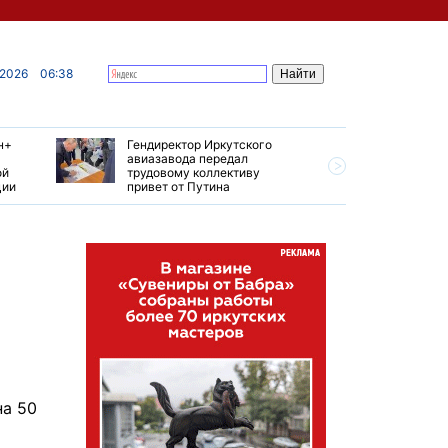
 2026
06:38
н+
Гендиректор Иркутского
Иркутски
авиазавода передал
подтверд
ой
трудовому коллективу
уровень 
ции
привет от Путина
США
на 50