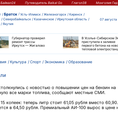
Байкал24
Путеводитель Baikal Go
Глагол38
Монголия Гид
Братск
т
Усть-Илимск
Железногорск
Киренск
Северобайкальск
Казачинское
Иркутская область
07 августа
Якутия
Губернатор проверил
В Усолье-Сибирском Э
ремонт трассы
приступила к заливке
Иркутск — Жигалово
первого бетона на нов
тепловой электростан
вия
Культура
Спорт
Экономика
Образование
сли
столкнулись с новостью о повышении цен на бензин на
нуло все марки топлива, сообщают местные СМИ.
5 копеек: теперь литр стоит 61,05 рубля вместо 60,90.
ется в 64,50 рубля. Премиальный АИ-100 вырос в цене 