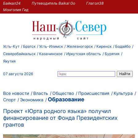
Байкал24
Путеводитель Baikal Go
Глагол38
Монголия Гид
Усть-Кут
Братск
Усть-Илимск
Железногорск
Киренск
Бодайбо
Северобайкальск
Казачинское
Иркутская область
Бурятия
Якутия
07 августа 2026
Все новости
Власть
Общество
Происшествия
Культура
Образование
Спорт
Экономика
Проект «Юрта родного языка» получил
финансирование от Фонда Президентских
грантов