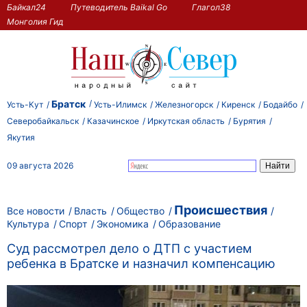
Байкал24
Путеводитель Baikal Go
Глагол38
Монголия Гид
Братск
Усть-Кут
Усть-Илимск
Железногорск
Киренск
Бодайбо
Северобайкальск
Казачинское
Иркутская область
Бурятия
Якутия
09 августа 2026
Происшествия
Все новости
Власть
Общество
Культура
Спорт
Экономика
Образование
Суд рассмотрел дело о ДТП с участием
ребенка в Братске и назначил компенсацию