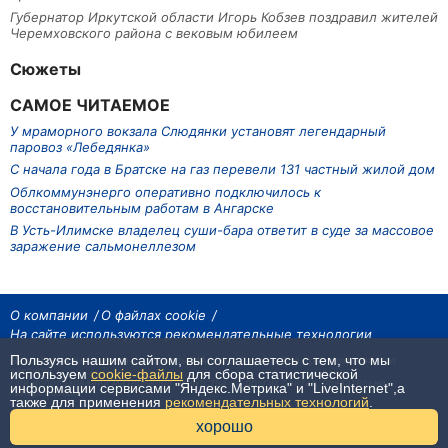
Губернатор Иркутской области Игорь Кобзев поздравил жителей
Черемховского района с вековым юбилеем
Сюжеты
САМОЕ ЧИТАЕМОЕ
У мраморного вокзала Слюдянки установят легендарный
паровоз «Лебедянка»
С начала года в Братске на газ перевели 131 частный жилой дом
Облкоммунэнерго оперативно подключилось к
восстановительным работам в Ангарске
В Усть-Илимске владелец суши-бара ответит в суде за массовое
заражение сальмонеллезом
О компании
О файлах cookie
На сайте используются рекомендательные технологии
Пользуясь нашим сайтом, вы соглашаетесь с тем, что мы
На сайте размещаются материалы ИА «Наш Север». Все права охраняются
законом.
используем
cookie-файлы
для сбора статистической
При использовании материалов агентства на других сайтах, обязательна
информации сервисами "Яндекс.Метрика" и "LiveInternet",а
гиперссылка.
также для применения
рекомендательных технологий
.
16+
хорошо